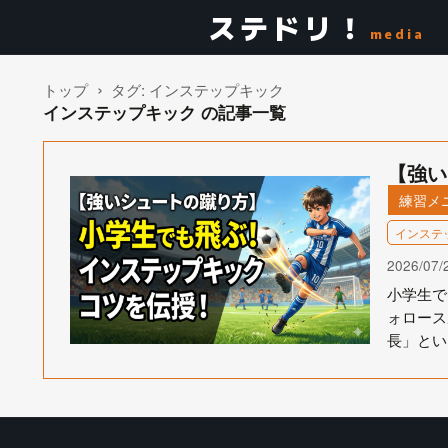
ステドリ！
media
トップ
タグ:
インステップキック
インステップキック の記事一覧
【強い
練習メ
インステ
2026/07/
小学生で
ォロース
長」とい