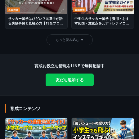
各国共通
各国共通
サッカー留学はひどい？元選手が語
中学生のサッカー留学｜費用・おす
る失敗事例と見極め方【13名プロ輩
すめ国・注意点を元アトレティコ育
出の視点】
成が解説【2026年最新版】
もっと読み込む ▼
育成お役立ち情報をLINEで無料配信中
友だち追加する
育成コンテンツ