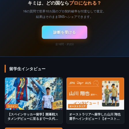
キミは、どの国なら
プロになれる？
16の質問で世界10カ国のプロ契約確率を忖度なしで査定。
結果はそのままSNSへシェアできます。
診断を受ける
全16問・約2分
留学生インタビュー
スペイン
オーストラリア
【スペインサッカー留学】開幕戦ス
オーストラリアへ留学した山川 翔也
タメンデビューに至るまで〜久代凛
選手へインタビュー！【オーストラ
人選手独占インタビュー〜
リア2部】