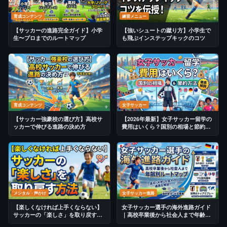
育成コンテンツ
練習メニュー
【サッカーの進路完全ガイド】小学
【強いシュートの蹴り方】小学生で
生〜プロまでのルートマップ
も飛ぶインステップキックのコツ
育成コンテンツ
女子サッカー
【サッカー強豪校の選び方】高校サ
【2026年最新】女子サッカー留学の
ッカーで伸びる進路の決め方
費用はいくら？国別の相場と節約方
法を徹底解説
メンタル・声かけ
女子サッカー進路
【楽しくなければ上手くならない】
女子サッカー選手の海外進路ガイド
サッカーの「楽しさ」を取り戻す方
｜高校卒業後から社会人まで年齢別
法
ルートマップ