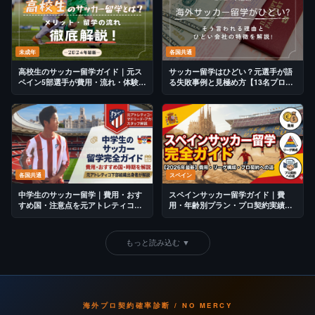
未成年
各国共通
高校生のサッカー留学ガイド｜元ス
サッカー留学はひどい？元選手が語
ペイン5部選手が費用・流れ・体験談
る失敗事例と見極め方【13名プロ輩
を解説【2026年版】
出の視点】
各国共通
スペイン
中学生のサッカー留学｜費用・おす
スペインサッカー留学ガイド｜費
すめ国・注意点を元アトレティコ育
用・年齢別プラン・プロ契約実績を
成が解説【2026年最新版】
解説【2026年最新】
もっと読み込む ▼
海外プロ契約確率診断 / NO MERCY