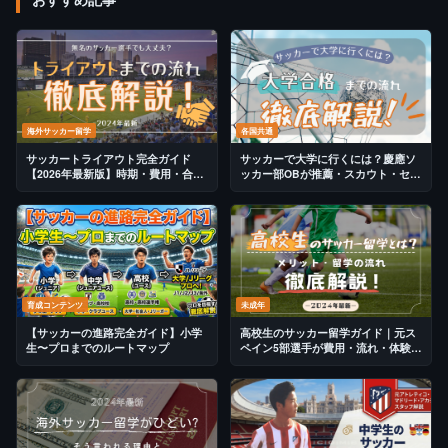
海外サッカー留学
各国共通
サッカートライアウト完全ガイド
サッカーで大学に行くには？慶應ソ
【2026年最新版】時期・費用・合格
ッカー部OBが推薦・スカウト・セレ
のコツを元アトレティコ育成が解説
クション全ルートを解説【2026年最
新版】
育成コンテンツ
未成年
【サッカーの進路完全ガイド】小学
高校生のサッカー留学ガイド｜元ス
生〜プロまでのルートマップ
ペイン5部選手が費用・流れ・体験談
を解説【2026年版】