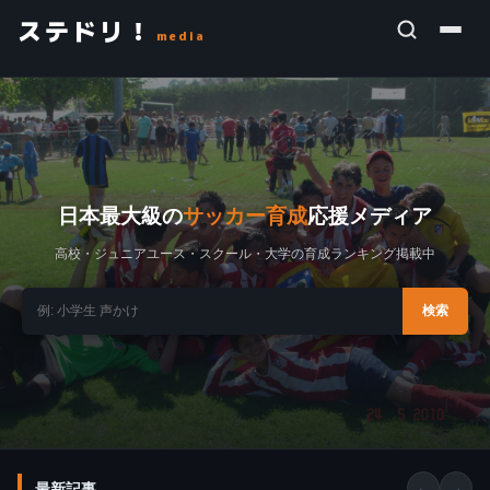
ステドリ！
media
日本最大級の
サッカー育成
応援メディア
高校・ジュニアユース・スクール・大学の育成ランキング掲載中
検索
最新記事
←
→