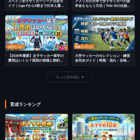
スペイン女子サッカーリーグ完全ガ
アメリカの大学で女子サッカーの奨
イド｜Liga Fから4部まで日本人選手
学金をもらう方法｜Title IXの仕組み
の実態
と獲得のコツ
女子サッカー
育成コンテンツ
【2026年最新】女子サッカー留学の
大学サッカーのセレクション・練習
費用はいくら？国別の相場と節約方
会完全ガイド｜時期・流れ・合格の
法を徹底解説
コツを解説
もっと読み込む ▼
育成ランキング