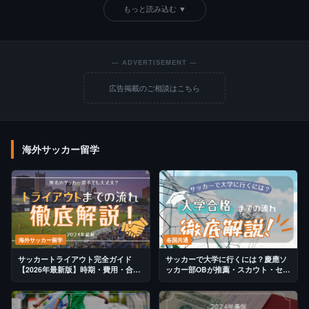
もっと読み込む ▼
— ADVERTISEMENT —
広告掲載のご相談はこちら
海外サッカー留学
海外サッカー留学
各国共通
サッカートライアウト完全ガイド
サッカーで大学に行くには？慶應ソ
【2026年最新版】時期・費用・合格
ッカー部OBが推薦・スカウト・セレ
のコツを元アトレティコ育成が解説
クション全ルートを解説【2026年最
新版】