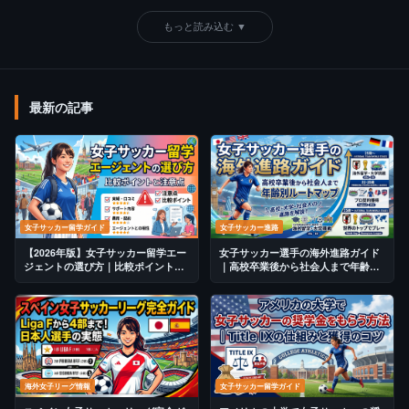
もっと読み込む ▼
最新の記事
女子サッカー留学ガイド
女子サッカー進路
【2026年版】女子サッカー留学エー
女子サッカー選手の海外進路ガイド
ジェントの選び方｜比較ポイントと
｜高校卒業後から社会人まで年齢別
注意点
ルートマップ
海外女子リーグ情報
女子サッカー留学ガイド