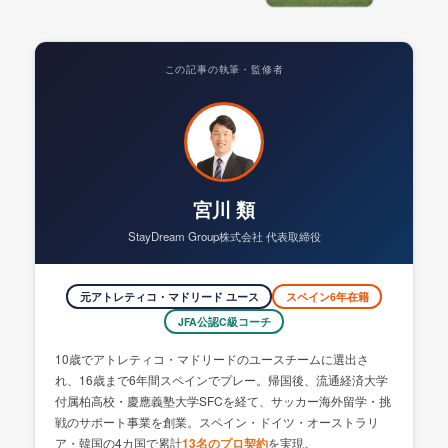
この記事の執筆・監修者
宮川 類
StayDream Group株式会社 代表取締役
元アトレティコ・マドリード ユース
スペイン6年在籍
JFA公認C級コーチ
10歳でアトレティコ・マドリードのユースチームに選出さ
れ、16歳まで6年間スペインでプレー。帰国後、流通経済大学
付属柏高校・慶應義塾大学SFCを経て、サッカー海外留学・挑
戦のサポート事業を創業。スペイン・ドイツ・オーストラリ
ア・韓国の4カ国で累計
を実現。
13名のプロ契約