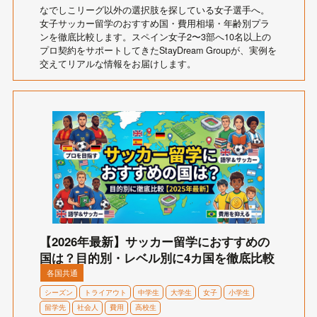
なでしこリーグ以外の選択肢を探している女子選手へ。
女子サッカー留学のおすすめ国・費用相場・年齢別プラ
ンを徹底比較します。スペイン女子2〜3部へ10名以上の
プロ契約をサポートしてきたStayDream Groupが、実例を
交えてリアルな情報をお届けします。
【2026年最新】サッカー留学におすすめの
国は？目的別・レベル別に4カ国を徹底比較
各国共通
シーズン
トライアウト
中学生
大学生
女子
小学生
留学先
社会人
費用
高校生