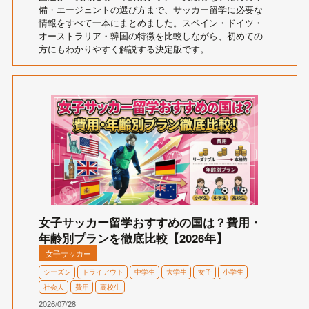
備・エージェントの選び方まで、サッカー留学に必要な
情報をすべて一本にまとめました。スペイン・ドイツ・
オーストラリア・韓国の特徴を比較しながら、初めての
方にもわかりやすく解説する決定版です。
女子サッカー留学おすすめの国は？費用・
年齢別プランを徹底比較【2026年】
女子サッカー
シーズン
トライアウト
中学生
大学生
女子
小学生
社会人
費用
高校生
2026/07/28