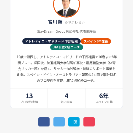
宮川 類
みやがわ るい
StayDream Group株式会社 代表取締役
アトレティコ・マドリード 下部組織
スペイン6年在籍
JFA公認C級コーチ
10歳で渡西し、アトレティコ・マドリードの下部組織で16歳まで6年
間プレー。帰国後、流通経済大学付属柏高校・慶應義塾大学（体育
会サッカー部）を経て、サッカー海外留学・挑戦のサポート事業を
創業。スペイン・ドイツ・オーストラリア・韓国の4カ国で累計13名
のプロ契約を実現。JFA公認C級コーチ。
13
4
6年
プロ契約実績
対応国数
スペイン在籍
B!