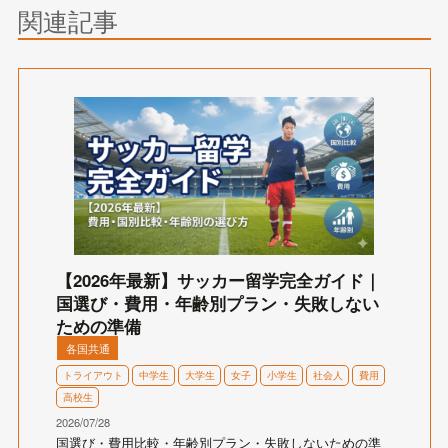
関連記事
【2026年最新】サッカー留学完全ガイド｜
国選び・費用・年齢別プラン・失敗しない
ための準備
各国共通
トライアウト
中学生
大学生
女子
小学生
社会人
費用
高校生
2026/07/28
国選び・費用比較・年齢別プラン・失敗しないための準