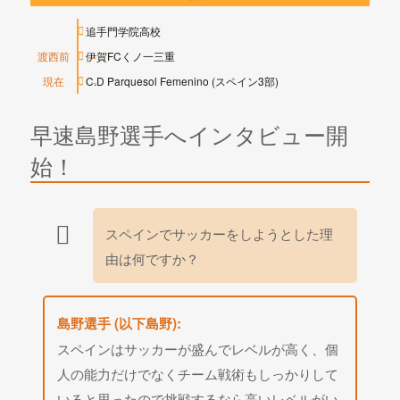
追手門学院高校
渡西前
伊賀FCくノ一三重
現在
C.D Parquesol Femenino (スペイン3部)
早速島野選手へインタビュー開
始！
スペインでサッカーをしようとした理
由は何ですか？
島野選手 (以下島野):
スペインはサッカーが盛んでレベルが高く、個
人の能力だけでなくチーム戦術もしっかりして
いると思ったので挑戦するなら高いレベルがい