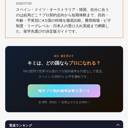
2026/07/28
スペイン・ドイツ・オーストラリア・韓国、自分に合う
のは結局どこ？プロ契約志向から短期体験まで、目的・
年齢・予算別に4カ国の特徴を徹底比較。費用相場・ビザ
制度・リーグレベル・日本人の受け入れ実績まで網羅し
た、留学先選びの決定版ガイドです。
NO MERCY
キミは、どの国なら
プロになれる？
16の質問で世界10カ国のプロ契約確率を忖度なしで査定。
スペイン 0.0001% も平常運転です。
海外プロ契約確率診断を受ける
全16問・約2分 ／ 結果はそのままSNSへ
育成ランキング