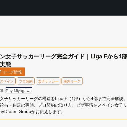
ン女子サッカーリーグ完全ガイド｜Liga Fから4
実態
子リーグ情報
スペイン
プロ契約
女子サッカー
海外リーグ
28
Ruy Miyagawa
女子サッカーリーグの構造をLiga F（1部）から4部まで完全解説
給与・住居の実態、プロ契約の取り方、ビザ事情をスペイン女子リー
ayDream Groupがお伝えします。