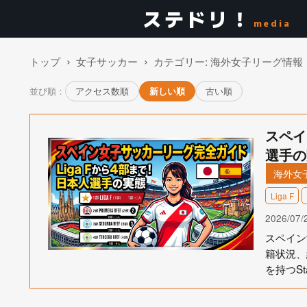
ステドリ！
media
トップ
女子サッカー
カテゴリー:
海外女子リーグ情報
並び順：
アクセス数順
新しい順
古い順
スペイ
選手の
海外女
Liga F
2026/07/
スペイン
籍状況、
を持つSt