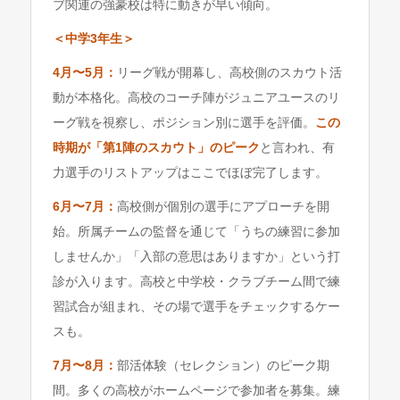
ブ関連の強豪校は特に動きが早い傾向。
＜中学3年生＞
4月〜5月：
リーグ戦が開幕し、高校側のスカウト活
動が本格化。高校のコーチ陣がジュニアユースのリ
ーグ戦を視察し、ポジション別に選手を評価。
この
時期が「第1陣のスカウト」のピーク
と言われ、有
力選手のリストアップはここでほぼ完了します。
6月〜7月：
高校側が個別の選手にアプローチを開
始。所属チームの監督を通じて「うちの練習に参加
しませんか」「入部の意思はありますか」という打
診が入ります。高校と中学校・クラブチーム間で練
習試合が組まれ、その場で選手をチェックするケー
スも。
7月〜8月：
部活体験（セレクション）のピーク期
間。多くの高校がホームページで参加者を募集。練