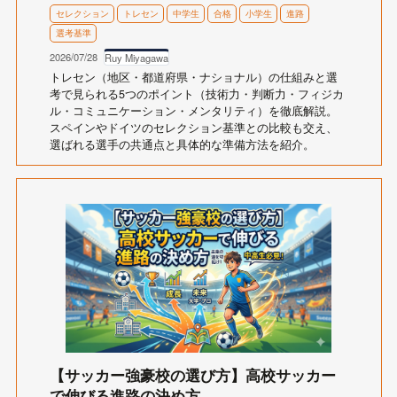
セレクション
トレセン
中学生
合格
小学生
進路
選考基準
2026/07/28
Ruy Miyagawa
トレセン（地区・都道府県・ナショナル）の仕組みと選
考で見られる5つのポイント（技術力・判断力・フィジカ
ル・コミュニケーション・メンタリティ）を徹底解説。
スペインやドイツのセレクション基準との比較も交え、
選ばれる選手の共通点と具体的な準備方法を紹介。
【サッカー強豪校の選び方】高校サッカー
で伸びる進路の決め方