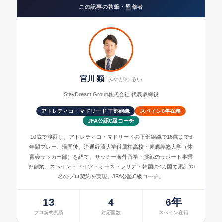
この記事の執筆・監修者
宮川 類
みやがわ るい
StayDream Group株式会社 代表取締役
アトレティコ・マドリード 下部組織
スペイン6年在籍
JFA公認C級コーチ
10歳で渡西し、アトレティコ・マドリードの下部組織で16歳まで6
年間プレー。帰国後、流通経済大学付属柏高校・慶應義塾大学（体
育会サッカー部）を経て、サッカー海外留学・挑戦のサポート事業
を創業。スペイン・ドイツ・オーストラリア・韓国の4カ国で累計13
名のプロ契約を実現。JFA公認C級コーチ。
13
4
6年
プロ契約実績
対応国数
スペイン在籍