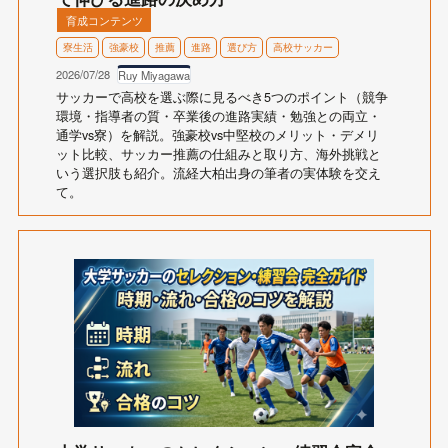
育成コンテンツ
寮生活
強豪校
推薦
進路
選び方
高校サッカー
2026/07/28
Ruy Miyagawa
サッカーで高校を選ぶ際に見るべき5つのポイント（競争
環境・指導者の質・卒業後の進路実績・勉強との両立・
通学vs寮）を解説。強豪校vs中堅校のメリット・デメリ
ット比較、サッカー推薦の仕組みと取り方、海外挑戦と
いう選択肢も紹介。流経大柏出身の筆者の実体験を交え
て。