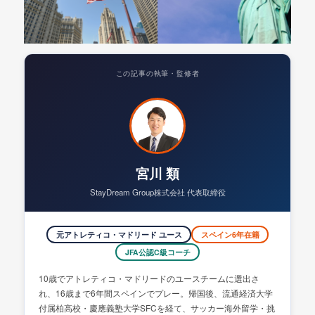
この記事の執筆・監修者
宮川 類
StayDream Group株式会社 代表取締役
元アトレティコ・マドリード ユース
スペイン6年在籍
JFA公認C級コーチ
10歳でアトレティコ・マドリードのユースチームに選出さ
れ、16歳まで6年間スペインでプレー。帰国後、流通経済大学
付属柏高校・慶應義塾大学SFCを経て、サッカー海外留学・挑