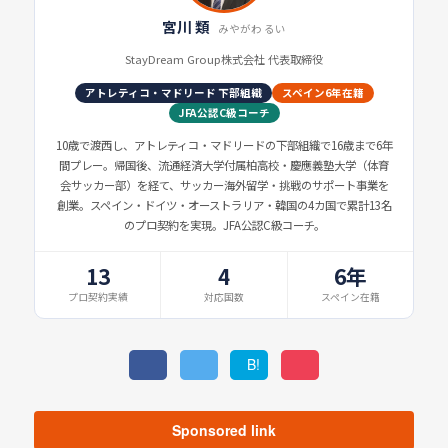
宮川 類
みやがわ るい
StayDream Group株式会社 代表取締役
アトレティコ・マドリード 下部組織
スペイン6年在籍
JFA公認C級コーチ
10歳で渡西し、アトレティコ・マドリードの下部組織で16歳まで6年
間プレー。帰国後、流通経済大学付属柏高校・慶應義塾大学（体育
会サッカー部）を経て、サッカー海外留学・挑戦のサポート事業を
創業。スペイン・ドイツ・オーストラリア・韓国の4カ国で累計13名
のプロ契約を実現。JFA公認C級コーチ。
13
4
6年
プロ契約実績
対応国数
スペイン在籍
B!
Sponsored link