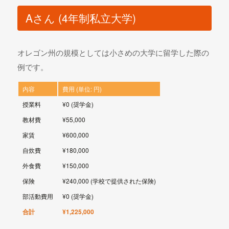
Aさん (4年制私立大学)
オレゴン州の規模としては小さめの大学に留学した際の
例です。
内容
費用 (単位: 円)
授業料
¥0 (奨学金)
教材費
¥55,000
家賃
¥600,000
自炊費
¥180,000
外食費
¥150,000
保険
¥240,000 (学校で提供された保険)
部活動費用
¥0 (奨学金)
合計
¥1,225,000