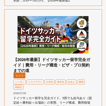
実績：月53〜120万円。【2026年最新版】
【2026年最新】ドイツサッカー留学完全ガ
イド｜費用・リーグ構造・ビザ・プロ契約
までの道
ドイツ
シーズン
トライアウト
大学生
留学先
社会人
費用
高校生
2026/07/28
ドイツサッカー留学を完全ガイド。5部でも給与あり（固
定給＋勝利給＋出場給）の実態、リーグ構成、費用相場