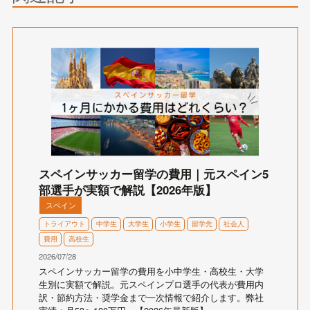
スペインサッカー留学の費用｜元スペイン5
部選手が実額で解説【2026年版】
スペイン
トライアウト
中学生
大学生
小学生
留学先
社会人
費用
高校生
2026/07/28
スペインサッカー留学の費用を小中学生・高校生・大学
生別に実額で解説。元スペインプロ選手の代表が費用内
訳・節約方法・奨学金まで一次情報で紹介します。弊社