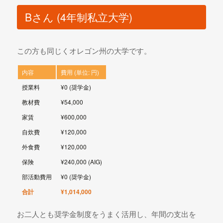
Bさん (4年制私立大学)
この方も同じくオレゴン州の大学です。
内容
費用 (単位: 円)
授業料
¥0 (奨学金)
教材費
¥54,000
家賃
¥600,000
自炊費
¥120,000
外食費
¥120,000
保険
¥240,000 (AIG)
部活動費用
¥0 (奨学金)
合計
¥1,014,000
お二人とも奨学金制度をうまく活用し、年間の支出を