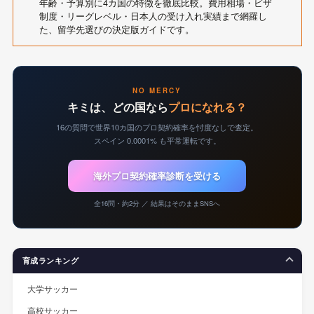
年齢・予算別に4カ国の特徴を徹底比較。費用相場・ビザ
制度・リーグレベル・日本人の受け入れ実績まで網羅し
た、留学先選びの決定版ガイドです。
NO MERCY
キミは、どの国なら
プロになれる？
16の質問で世界10カ国のプロ契約確率を忖度なしで査定。
スペイン 0.0001% も平常運転です。
海外プロ契約確率診断を受ける
全16問・約2分 ／ 結果はそのままSNSへ
育成ランキング
大学サッカー
高校サッカー