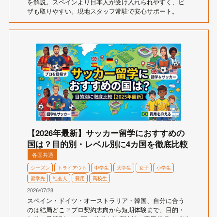
を解説。スペインより日本人が受け入れられやすく、ビ
ザも取りやすい。現地スタッフ常駐で安心サポート。
【2026年最新】サッカー留学におすすめの
国は？目的別・レベル別に4カ国を徹底比較
各国共通
シーズン
トライアウト
中学生
大学生
女子
小学生
留学先
社会人
費用
高校生
2026/07/28
スペイン・ドイツ・オーストラリア・韓国、自分に合う
のは結局どこ？プロ契約志向から短期体験まで、目的・