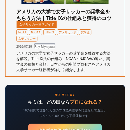
アメリカの大学で女子サッカーの奨学金を
もらう方法｜Title IXの仕組みと獲得のコツ
女子サッカー留学ガイド
NCAA
NJCAA
Title IX
アメリカ大学
奨学金
女子サッカー
2026/07/28
Ruy Miyagawa
アメリカの大学で女子サッカーの奨学金を獲得する方法
を解説。Title IX法の仕組み、NCAA・NJCAAの違い、奨
学金の種類と金額、日本からの申請プロセスをアメリカ
大学サッカー経験者が詳しく紹介します。
NO MERCY
キミは、どの国なら
プロになれる？
16の質問で世界10カ国のプロ契約確率を忖度なしで査定。
スペイン 0.0001% も平常運転です。