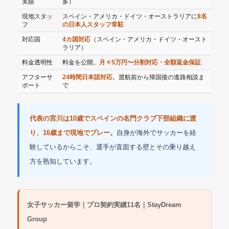
実績
多）
現地スタッ
スペイン・アメリカ・ドイツ・オーストラリアに
8名
フ
の日本人スタッフ常駐
対応国
4カ国対応
（スペイン・アメリカ・ドイツ・オースト
ラリア）
料金透明性
料金を公開。
月々5万円〜分割対応・全額返金保証
アフターサ
24時間日本語対応
。渡航前から帰国後の進路相談ま
ポート
で
代表の宮川は10歳でスペインの名門クラブ下部組織に渡
り、16歳まで現地でプレー。
自身が海外でサッカーを経
験しているからこそ、選手が直面する壁とその乗り越え
方を熟知しています。
女子サッカー留学｜プロ契約実績11名｜StayDream
Group