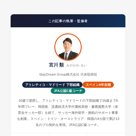
この記事の執筆・監修者
宮川 類
みやがわ るい
StayDream Group株式会社 代表取締役
アトレティコ・マドリード 下部組織
スペイン6年在籍
JFA公認C級コーチ
10歳で渡西し、アトレティコ・マドリードの下部組織で16歳まで6
年間プレー。帰国後、流通経済大学付属柏高校・慶應義塾大学（体
育会サッカー部）を経て、サッカー海外留学・挑戦のサポート事業
を創業。スペイン・ドイツ・オーストラリア・韓国の4カ国で累計13
名のプロ契約を実現。JFA公認C級コーチ。