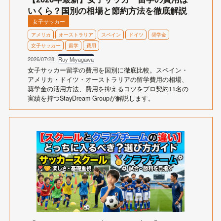
いくら？国別の相場と節約方法を徹底解説
女子サッカー
アメリカ
オーストラリア
スペイン
ドイツ
奨学金
女子サッカー
留学
費用
2026/07/28
Ruy Miyagawa
女子サッカー留学の費用を国別に徹底比較。スペイン・
アメリカ・ドイツ・オーストラリアの留学費用の相場、
奨学金の活用方法、費用を抑えるコツをプロ契約11名の
実績を持つStayDream Groupが解説します。