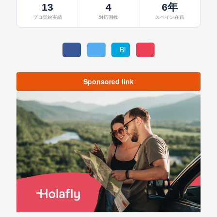
13
4
6年
プロ契約実績
対応国数
スペイン在籍
B!
Sponsored link