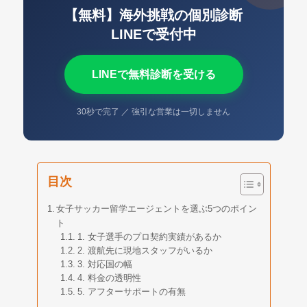
【無料】海外挑戦の個別診断
LINEで受付中
LINEで無料診断を受ける
30秒で完了 ／ 強引な営業は一切しません
目次
女子サッカー留学エージェントを選ぶ5つのポイン
ト
1. 女子選手のプロ契約実績があるか
2. 渡航先に現地スタッフがいるか
3. 対応国の幅
4. 料金の透明性
5. アフターサポートの有無