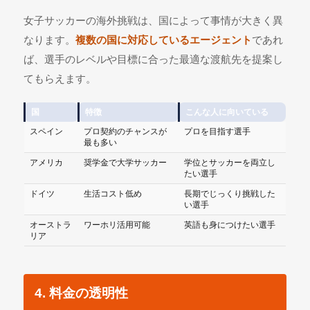
女子サッカーの海外挑戦は、国によって事情が大きく異
なります。
複数の国に対応しているエージェント
であれ
ば、選手のレベルや目標に合った最適な渡航先を提案し
てもらえます。
国
特徴
こんな人に向いている
スペイン
プロ契約のチャンスが
プロを目指す選手
最も多い
アメリカ
奨学金で大学サッカー
学位とサッカーを両立し
たい選手
ドイツ
生活コスト低め
長期でじっくり挑戦した
い選手
オーストラ
ワーホリ活用可能
英語も身につけたい選手
リア
4. 料金の透明性