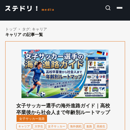
ステドリ！
media
トップ
タグ:
キャリア
キャリア の記事一覧
女子サッカー選手の海外進路ガイド｜高校
卒業後から社会人まで年齢別ルートマップ
女子サッカー進路
キャリア
大学生
女子サッカー
海外挑戦
進路
高校生