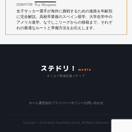
2026/07/28
Ruy Miyagawa
女子サッカー選手が海外に挑戦するための進路を年齢別
に完全解説。高校卒業後のスペイン留学、大学在学中の
アメリカ進学、なでしこリーグからの移籍まで、それぞ
れの最適なルートと準備方法をお伝えします。
ステドリ！
media
サッカー育成応援メディア
ホーム
運営会社
プライバシーポリシー
お問い合わせ
Copyright © 2019-2026
StayDream Group.
All Rights Reserved.