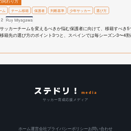
の関わり方
ーム
チーム移籍
保護者
判断基準
少年サッカー
選び方
12
Ruy Miyagawa
サッカーチームを変えるべきか悩む保護者に向けて、移籍すべき5
移籍先の選び方のポイント3つと、スペインでは毎シーズン3〜4
ステドリ！
media
サッカー育成応援メディア
ホーム
運営会社
プライバシーポリシー
お問い合わせ