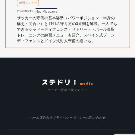
練習メニュー
2026/06/12
Ruy Miyagawa
サッカーの守備の基本姿勢（パワーポジション・半身の
構え・間合い）と1対1の守り方の3原則を解説。一人でも
できるシャドーディフェンス・リトリート・ボール奪取
トレーニングの練習メニューも紹介。スペイン式ゾーン
ディフェンスとドイツ式対人守備の違いも。
ステドリ！
media
サッカー育成応援メディア
ホーム
運営会社
プライバシーポリシー
お問い合わせ