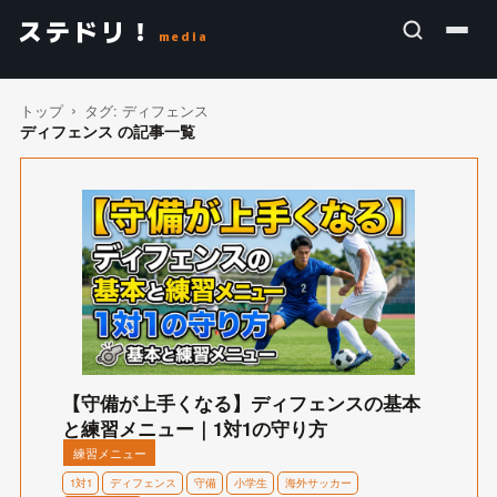
ステドリ！
media
トップ
タグ:
ディフェンス
ディフェンス の記事一覧
【守備が上手くなる】ディフェンスの基本
と練習メニュー｜1対1の守り方
練習メニュー
1対1
ディフェンス
守備
小学生
海外サッカー