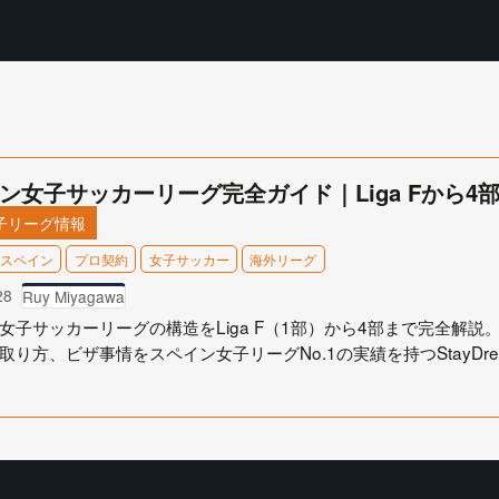
ン女子サッカーリーグ完全ガイド｜Liga Fから
子リーグ情報
スペイン
プロ契約
女子サッカー
海外リーグ
28
Ruy Miyagawa
女子サッカーリーグの構造をLiga F（1部）から4部まで完全解
取り方、ビザ事情をスペイン女子リーグNo.1の実績を持つStayDrea