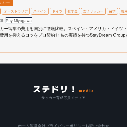
ッカー
オーストラリア
スペイン
ドイツ
奨学金
女子サッカー
留学
費
28
Ruy Miyagawa
カー留学の費用を国別に徹底比較。スペイン・アメリカ・ドイツ
費用を抑えるコツをプロ契約11名の実績を持つStayDream Grou
ステドリ！
media
サッカー育成応援メディア
ホーム
運営会社
プライバシーポリシー
お問い合わせ