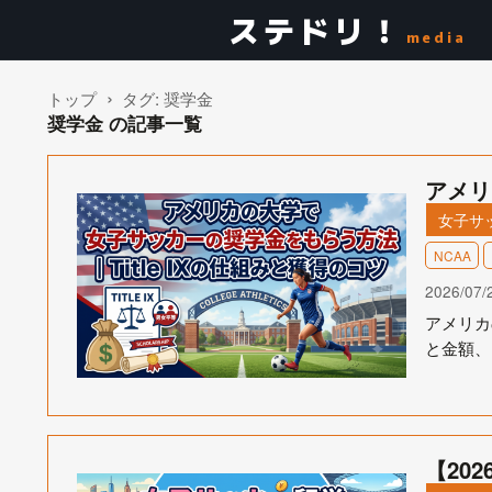
ステドリ！
media
トップ
タグ:
奨学金
奨学金 の記事一覧
アメリ
女子サ
NCAA
2026/07/
アメリカ
と金額、
【20