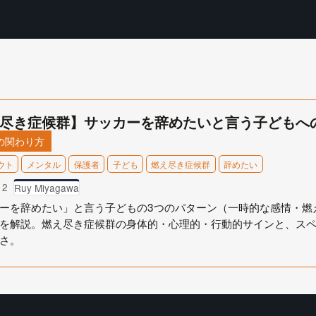
尽き症候群】サッカーを辞めたいと言う子どもへ
の関わり方
ウト
メンタル
保護者
子ども
燃え尽き症候群
辞めたい
12
Ruy Miyagawa
ーを辞めたい」と言う子どもの3つのパターン（一時的な感情・燃
を解説。燃え尽き症候群の身体的・心理的・行動的サインと、ス
さ。