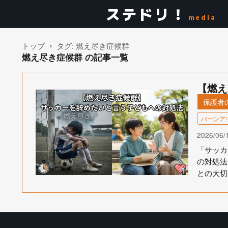
ステドリ！
media
トップ
タグ:
燃え尽き症候群
燃え尽き症候群 の記事一覧
【燃え
保護者
バーンア
2026/06/
「サッカ
の対処法
との大切