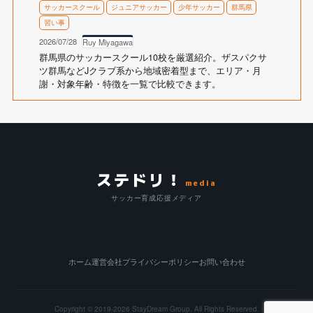
サッカースクール
ジュニアサッカー
少年サッカー
群馬県
習い事
2026/07/28
Ruy Miyagawa
群馬県のサッカースクール10校を厳選紹介。ザスパクサ
ツ群馬などJクラブ系から地域密着型まで、エリア・月
謝・対象年齢・特徴を一覧で比較できます。
ステドリ！
media
サッカー育成応援メディア
ホーム
運営会社
プライバシーポリシー
お問い合わせ
Copyright © 2019-2026
StayDream Group.
All Rights Reserved.