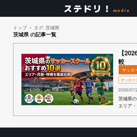
ステドリ！
media
トップ
タグ:
茨城県
茨城県 の記事一覧
【20
較
サッカ
サッカー
2026/07/
茨城県の
エリア・