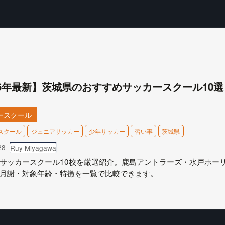
26年最新】茨城県のおすすめサッカースクール10
ースクール
スクール
ジュニアサッカー
少年サッカー
習い事
茨城県
28
Ruy Miyagawa
サッカースクール10校を厳選紹介。鹿島アントラーズ・水戸ホー
月謝・対象年齢・特徴を一覧で比較できます。