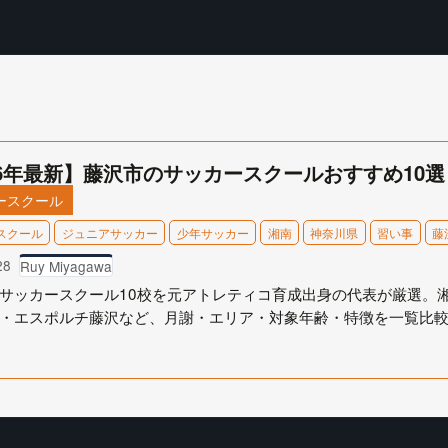
26年最新】藤沢市のサッカースクールおすすめ10
ースクール
スクール
ジュニアサッカー
少年サッカー
湘南
神奈川県
習い事
藤
28
Ruy Miyagawa
サッカースクール10校を元アトレティコ育成出身の代表が厳選。
・エスポルチ藤沢など、月謝・エリア・対象年齢・特徴を一覧比