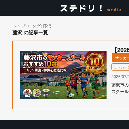
ステドリ！
media
トップ
タグ:
藤沢
藤沢 の記事一覧
【20
サッカ
サッカー
2026/07/
藤沢市の
スクール