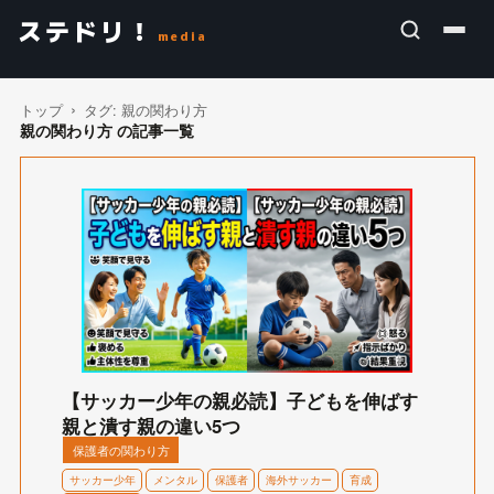
ステドリ！
media
トップ
タグ:
親の関わり方
親の関わり方 の記事一覧
【サッカー少年の親必読】子どもを伸ばす
親と潰す親の違い5つ
保護者の関わり方
サッカー少年
メンタル
保護者
海外サッカー
育成