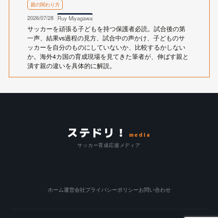
親の関わり方
2026/07/28
Ruy Miyagawa
サッカーを頑張る子どもを持つ保護者必読。試合後の第
一声、結果vs過程の見方、試合中の声かけ、子どものサ
ッカーを自分のものにしていないか、比較するかしない
か。海外4カ国の育成現場を見てきた筆者が、伸ばす親と
潰す親の違いを具体的に解説。
ステドリ！
media
サッカー育成応援メディア
ホーム
運営会社
プライバシーポリシー
お問い合わせ