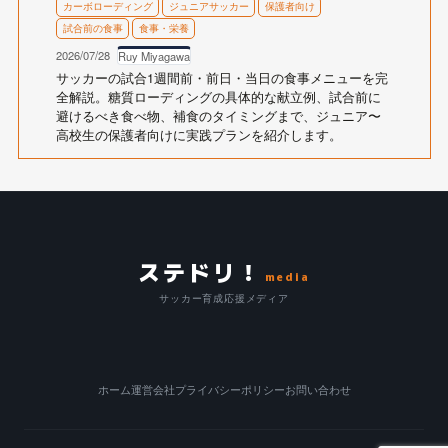
カーボローディング
ジュニアサッカー
保護者向け
試合前の食事
食事・栄養
2026/07/28
Ruy Miyagawa
サッカーの試合1週間前・前日・当日の食事メニューを完
全解説。糖質ローディングの具体的な献立例、試合前に
避けるべき食べ物、補食のタイミングまで、ジュニア〜
高校生の保護者向けに実践プランを紹介します。
ステドリ！
media
サッカー育成応援メディア
ホーム
運営会社
プライバシーポリシー
お問い合わせ