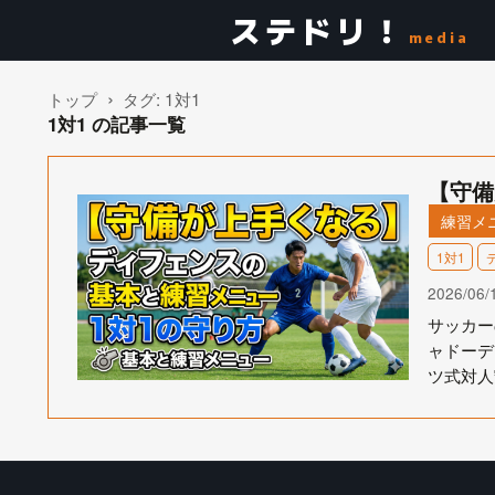
ステドリ！
media
トップ
タグ:
1対1
1対1 の記事一覧
【守備
練習メ
1対1
2026/06/
サッカー
ャドーデ
ツ式対人