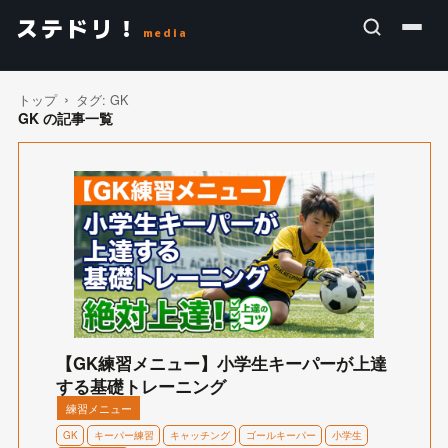
ステドリ！
media
トップ
タグ:
GK
GK の記事一覧
【GK練習メニュー】小学生キーパーが上達
する基礎トレーニング
練習メニュー
GK
キーパー練習
キャッチング
ゴールキーパー
小学生