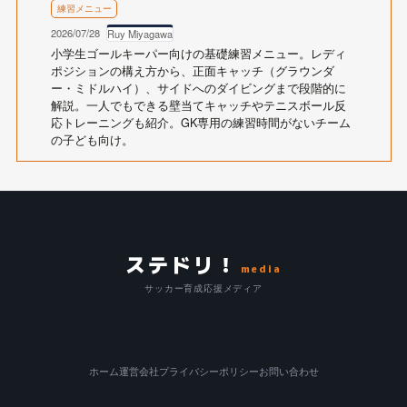
練習メニュー
2026/07/28
Ruy Miyagawa
小学生ゴールキーパー向けの基礎練習メニュー。レディ
ポジションの構え方から、正面キャッチ（グラウンダ
ー・ミドルハイ）、サイドへのダイビングまで段階的に
解説。一人でもできる壁当てキャッチやテニスボール反
応トレーニングも紹介。GK専用の練習時間がないチーム
の子ども向け。
ステドリ！
media
サッカー育成応援メディア
ホーム
運営会社
プライバシーポリシー
お問い合わせ