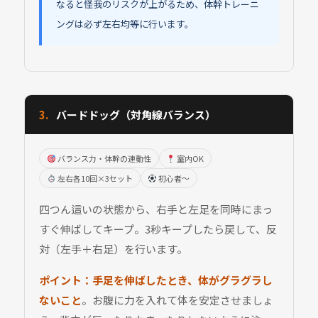
なると怪我のリスクが上がるため、体幹トレーニ
ングは必ず左右均等に行います。
3.
バードドッグ（対角線バランス）
バランス力・体幹の連動性
室内OK
左右各10回×3セット
初心者〜
四つん這いの状態から、右手と左足を同時にまっ
すぐ伸ばしてキープ。3秒キープしたら戻して、反
対（左手＋右足）を行います。
ポイント：
手足を伸ばしたとき、体がグラグラし
ないこと
。お腹に力を入れて体を安定させましょ