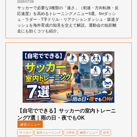
2026/07/28
サッカーで必要な3種類の「速さ」（初速・方向転換・反
応速度）を高めるトレーニングメニュー5選。5mダッシ
ュ・ラダー・T字ドリル・リアクションダッシュ・坂道ダ
ッシュを海外育成の知見を交えて解説。運動会の短距離
走にも効くコツも紹介。
【自宅でできる】サッカーの室内トレーニ
ング7選｜雨の日・夜でもOK
練習メニュー
サッカー
室内トレーニング
小学生
練習メニュー
自宅