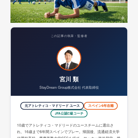
この記事の執筆・監修者
宮川 類
StayDream Group株式会社 代表取締役
元アトレティコ・マドリード ユース
スペイン6年在籍
JFA公認C級コーチ
10歳でアトレティコ・マドリードのユースチームに選出さ
れ、16歳まで6年間スペインでプレー。帰国後、流通経済大学
付属柏高校・慶應義塾大学SFCを経て、サッカー海外留学・挑