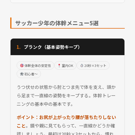
サッカー少年の体幹メニュー5選
1.
プランク（基本姿勢キープ）
体幹全体の安定性
室内OK
20秒×3セット
初心者〜
うつ伏せの状態から肘とつま先で体を支え、頭か
ら足まで一直線の姿勢をキープする。体幹トレー
ニングの基本中の基本です。
ポイント：
お尻が上がったり腰が落ちたりしない
こと
。鏡や親に見てもらって、一直線かどうか確
認しましょう。最初は20秒×3セットから。慣れ