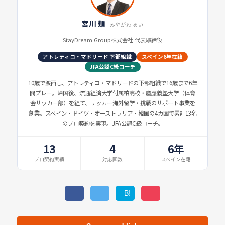
宮川 類
みやがわ るい
StayDream Group株式会社 代表取締役
アトレティコ・マドリード 下部組織
スペイン6年在籍
JFA公認C級コーチ
10歳で渡西し、アトレティコ・マドリードの下部組織で16歳まで6年
間プレー。帰国後、流通経済大学付属柏高校・慶應義塾大学（体育
会サッカー部）を経て、サッカー海外留学・挑戦のサポート事業を
創業。スペイン・ドイツ・オーストラリア・韓国の4カ国で累計13名
のプロ契約を実現。JFA公認C級コーチ。
13
4
6年
プロ契約実績
対応国数
スペイン在籍
B!