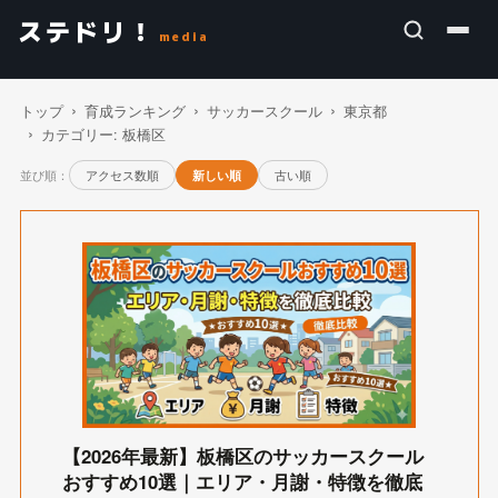
ステドリ！
media
トップ
育成ランキング
サッカースクール
東京都
カテゴリー:
板橋区
並び順：
アクセス数順
古い順
新しい順
【2026年最新】板橋区のサッカースクール
おすすめ10選｜エリア・月謝・特徴を徹底