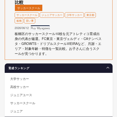
比較
サッカースクール
サッカースクール
ジュニアサッカー
少年サッカー
東京都
板橋
習い事
2026/06/12
Ruy Miyagawa
板橋区のサッカースクール10校を元アトレティコ育成出
身の代表が厳選。FC東京・東京ヴェルディ・CAテンペス
タ・GROWTS・ドリブルスクールVIEIRAなど、月謝・エ
リア・対象年齢・特徴を一覧比較。お子さんに合うスク
ールが見つかります。
育成ランキング
大学サッカー
高校サッカー
ジュニアユース
サッカースクール
ジュニア