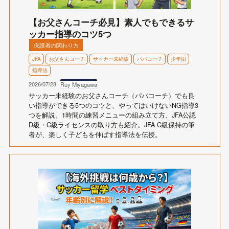
【お父さんコーチ必見】素人でもできるサ
ッカー指導のコツ5つ
保護者の関わり方
JFA
お父さんコーチ
サッカー未経験
パパコーチ
少年団
指導法
2026/07/28
Ruy Miyagawa
サッカー未経験のお父さんコーチ（パパコーチ）でも良
い指導ができる5つのコツと、やってはいけないNG指導3
つを解説。1時間の練習メニューの組み立て方、JFA公認
D級・C級ライセンスの取り方も紹介。JFA C級保持の筆
者が、楽しく子どもを伸ばす指導法を伝授。