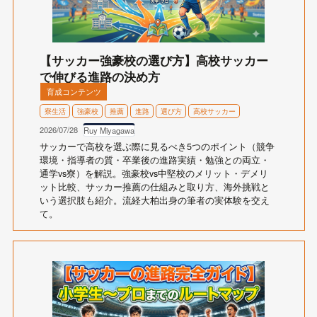
【サッカー強豪校の選び方】高校サッカー
で伸びる進路の決め方
育成コンテンツ
寮生活
強豪校
推薦
進路
選び方
高校サッカー
2026/07/28
Ruy Miyagawa
サッカーで高校を選ぶ際に見るべき5つのポイント（競争
環境・指導者の質・卒業後の進路実績・勉強との両立・
通学vs寮）を解説。強豪校vs中堅校のメリット・デメリ
ット比較、サッカー推薦の仕組みと取り方、海外挑戦と
いう選択肢も紹介。流経大柏出身の筆者の実体験を交え
て。