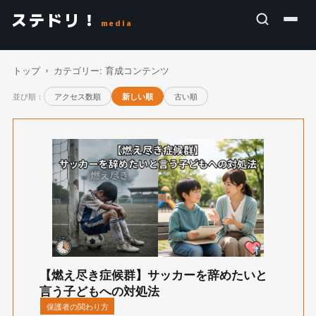
ステドリ！
media
トップ
カテゴリー:
育成コンテンツ
並び順：
アクセス数順
古い順
新しい順
【燃え尽き症候群】サッカーを辞めたいと
言う子どもへの対処法
保護者の関わり方