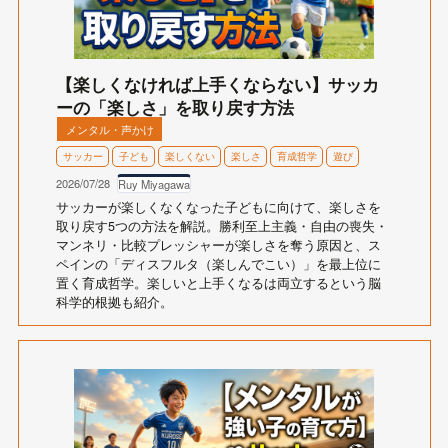
【楽しくなければ上手くならない】サッカ
ーの「楽しさ」を取り戻す方法
メンタル・声かけ
サッカー
子ども
楽しくない
楽しさ
育成哲学
遊び
2026/07/28
Ruy Miyagawa
サッカーが楽しくなくなった子どもに向けて、楽しさを
取り戻す5つの方法を解説。勝利至上主義・自由の喪失・
マンネリ・比較プレッシャーが楽しさを奪う原因と、ス
ペインの「ディスフルタ（楽しんでこい）」を最上位に
置く育成哲学。楽しいと上手くなるは両立するという脳
科学的根拠も紹介。