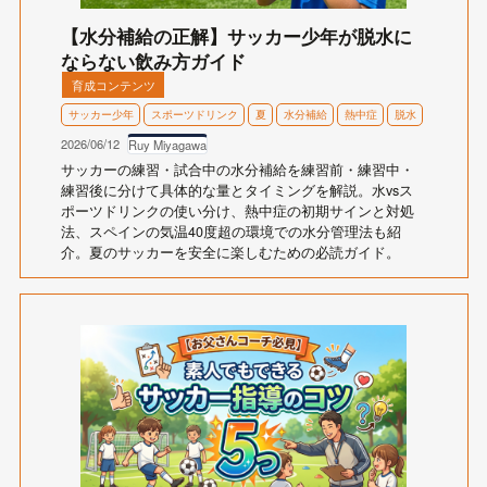
【水分補給の正解】サッカー少年が脱水に
ならない飲み方ガイド
育成コンテンツ
サッカー少年
スポーツドリンク
夏
水分補給
熱中症
脱水
2026/06/12
Ruy Miyagawa
サッカーの練習・試合中の水分補給を練習前・練習中・
練習後に分けて具体的な量とタイミングを解説。水vsス
ポーツドリンクの使い分け、熱中症の初期サインと対処
法、スペインの気温40度超の環境での水分管理法も紹
介。夏のサッカーを安全に楽しむための必読ガイド。