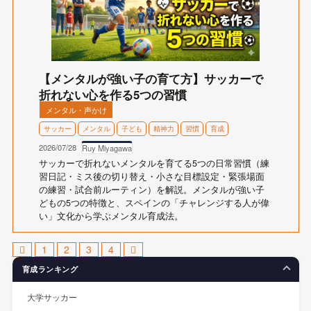
【メンタルが強い子の育て方】サッカーで
折れない心を作る5つの習慣
メンタル・声かけ
サッカー
メンタル
子ども
精神力
習慣
育成
2026/07/28
Ruy Miyagawa
サッカーで折れないメンタルを育てる5つの日常習慣（練
習日記・ミス後の切り替え・小さな目標設定・緊張場面
の練習・試合前ルーティン）を解説。メンタルが強い子
どもの5つの特徴と、スペインの「チャレンジする人が偉
い」文化から学ぶメンタル育成法。
1
2
3
4
育成ランキング
大学サッカー