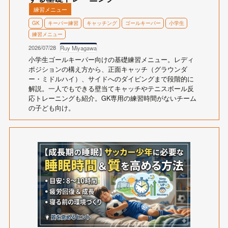
練習メニュー
GK
キーパー練習
キャッチング
ゴールキーパー
小学生
練習メニュー
2026/07/28
Ruy Miyagawa
小学生ゴールキーパー向けの基礎練習メニュー。レディ
ポジションの構え方から、正面キャッチ（グラウンダ
ー・ミドルハイ）、サイドへのダイビングまで段階的に
解説。一人でもできる壁当てキャッチやテニスボール反
応トレーニングも紹介。GK専用の練習時間がないチーム
の子ども向け。