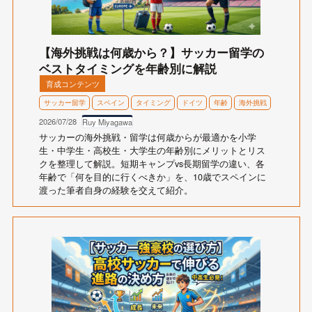
【海外挑戦は何歳から？】サッカー留学の
ベストタイミングを年齢別に解説
育成コンテンツ
サッカー留学
スペイン
タイミング
ドイツ
年齢
海外挑戦
2026/07/28
Ruy Miyagawa
サッカーの海外挑戦・留学は何歳からが最適かを小学
生・中学生・高校生・大学生の年齢別にメリットとリス
クを整理して解説。短期キャンプvs長期留学の違い、各
年齢で「何を目的に行くべきか」を、10歳でスペインに
渡った筆者自身の経験を交えて紹介。