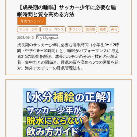
【成長期の睡眠】サッカー少年に必要な睡
眠時間と質を高める方法
育成コンテンツ
サッカー少年
パフォーマンス
体づくり
成長期
睡眠
身長
2026/06/12
Ruy Miyagawa
成長期のサッカー少年に必要な睡眠時間（小学生9〜12時
間・中学生8〜10時間）と、睡眠がパフォーマンスに与え
る3つの影響を解説。成長ホルモンの分泌・技術の記憶定
着・集中力との関係と、睡眠の質を高める5つの習慣を紹
介。海外アカデミーの睡眠管理法も。