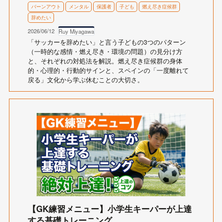
バーンアウト
メンタル
保護者
子ども
燃え尽き症候群
辞めたい
2026/06/12
Ruy Miyagawa
「サッカーを辞めたい」と言う子どもの3つのパターン
（一時的な感情・燃え尽き・環境の問題）の見分け方
と、それぞれの対処法を解説。燃え尽き症候群の身体
的・心理的・行動的サインと、スペインの「一度離れて
戻る」文化から学ぶ休むことの大切さ。
【GK練習メニュー】小学生キーパーが上達
する基礎トレーニング