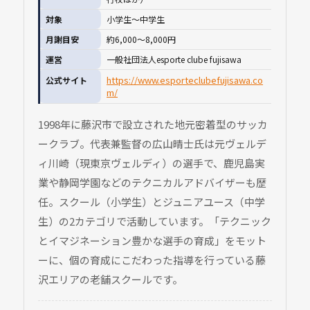
対象
小学生〜中学生
月謝目安
約6,000〜8,000円
運営
一般社団法人esporte clube fujisawa
https://www.esporteclubefujisawa.co
公式サイト
m/
1998年に藤沢市で設立された地元密着型のサッカ
ークラブ。代表兼監督の広山晴士氏は元ヴェルデ
ィ川崎（現東京ヴェルディ）の選手で、鹿児島実
業や静岡学園などのテクニカルアドバイザーも歴
任。スクール（小学生）とジュニアユース（中学
生）の2カテゴリで活動しています。「テクニック
とイマジネーション豊かな選手の育成」をモット
ーに、個の育成にこだわった指導を行っている藤
沢エリアの老舗スクールです。