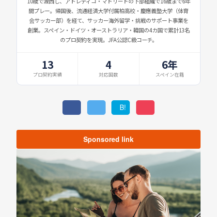
10歳で渡西し、アトレティコ・マドリードの下部組織で16歳まで6年
間プレー。帰国後、流通経済大学付属柏高校・慶應義塾大学（体育
会サッカー部）を経て、サッカー海外留学・挑戦のサポート事業を
創業。スペイン・ドイツ・オーストラリア・韓国の4カ国で累計13名
のプロ契約を実現。JFA公認C級コーチ。
13
4
6年
プロ契約実績
対応国数
スペイン在籍
B!
Sponsored link