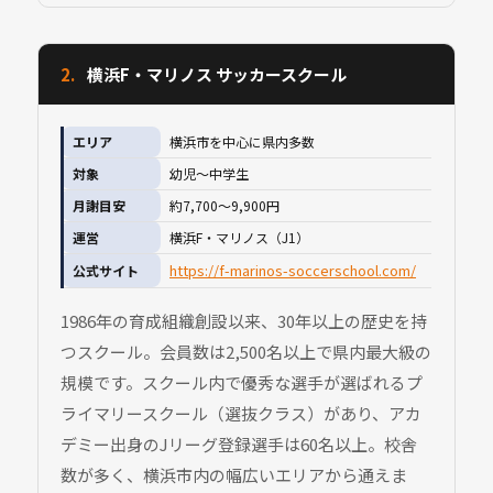
2.
横浜F・マリノス サッカースクール
エリア
横浜市を中心に県内多数
対象
幼児〜中学生
月謝目安
約7,700〜9,900円
運営
横浜F・マリノス（J1）
https://f-marinos-soccerschool.com/
公式サイト
1986年の育成組織創設以来、30年以上の歴史を持
つスクール。会員数は2,500名以上で県内最大級の
規模です。スクール内で優秀な選手が選ばれるプ
ライマリースクール（選抜クラス）があり、アカ
デミー出身のJリーグ登録選手は60名以上。校舎
数が多く、横浜市内の幅広いエリアから通えま