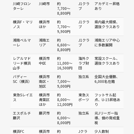
川崎フロン
川崎市
約
J1クラ
アカデミー昇格
ターレ
7,700〜
ブ
あり
8,800円
横浜F・マリ
横浜市
約
J1クラ
県内最大規模、
ノス
ほか
7,700〜
ブ
選抜クラスあり
9,900円
湘南ベルマ
湘南エ
約
J1クラ
湘南エリア中心
ーレ
リア
6,600〜
ブ
に多数展開
8,800円
レアルマド
横浜市
約
海外ク
常設スクール、
リード横浜
中区
11,000〜
ラブ財
選抜クラスあり
山手
16,500円
団
バディー
横浜市
約
独立系
全国大会優勝、
SC（横浜）
南区・
7,000〜
6,000名在籍
旭区
9,000円
東急Sレイエ
横浜市
約
東急ス
フットサル起
ス
青葉区
8,000〜
ポーツ
点、U-15昇格あ
ほか
12,000円
り
エスポルチ
藤沢市
約
独立系
元Jリーガー指
藤沢
6,000〜
導、個の育成重
8,000円
視
横浜FC
横浜市
約
Jクラ
少人数制