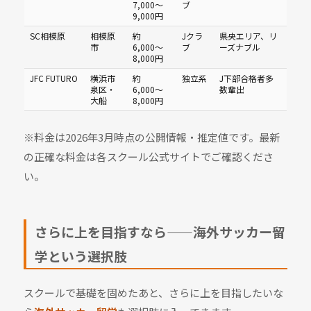
7,000〜
ブ
9,000円
SC相模原
相模原
約
Jクラ
県央エリア、リ
市
6,000〜
ブ
ーズナブル
8,000円
JFC FUTURO
横浜市
約
独立系
J下部合格者多
泉区・
6,000〜
数輩出
大船
8,000円
※料金は2026年3月時点の公開情報・推定値です。最新
の正確な料金は各スクール公式サイトでご確認くださ
い。
さらに上を目指すなら——海外サッカー留
学という選択肢
スクールで基礎を固めたあと、さらに上を目指したいな