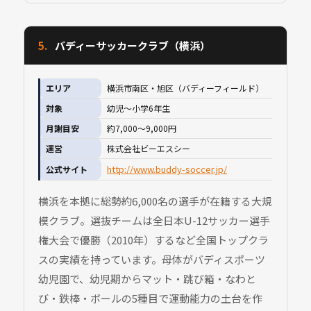
5.
バディーサッカークラブ（横浜）
エリア
横浜市南区・旭区（バディーフィールド）
対象
幼児〜小学6年生
月謝目安
約7,000〜9,000円
運営
株式会社ビーエスシー
http://www.buddy-soccer.jp/
公式サイト
横浜を本拠に総勢約6,000名の選手が在籍する大規
模クラブ。選抜チームは全日本U-12サッカー選手
権大会で優勝（2010年）するなど全国トップクラ
スの実績を持っています。母体がバディスポーツ
幼児園で、幼児期からマット・跳び箱・なわと
び・鉄棒・ボールの5種目で運動能力の土台を作