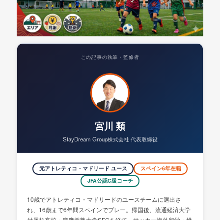
この記事の執筆・監修者
宮川 類
StayDream Group株式会社 代表取締役
元アトレティコ・マドリード ユース
スペイン6年在籍
JFA公認C級コーチ
10歳でアトレティコ・マドリードのユースチームに選出さ
れ、16歳まで6年間スペインでプレー。帰国後、流通経済大学
付属柏高校・慶應義塾大学SFCを経て、サッカー海外留学・挑