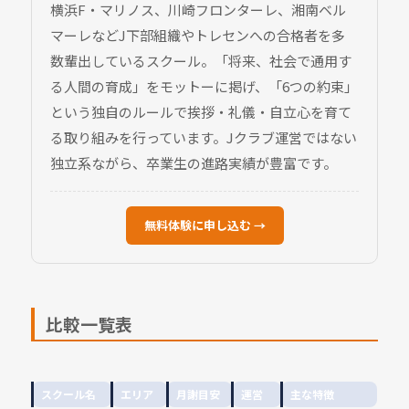
横浜F・マリノス、川崎フロンターレ、湘南ベル
マーレなどJ下部組織やトレセンへの合格者を多
数輩出しているスクール。「将来、社会で通用す
る人間の育成」をモットーに掲げ、「6つの約束」
という独自のルールで挨拶・礼儀・自立心を育て
る取り組みを行っています。Jクラブ運営ではない
独立系ながら、卒業生の進路実績が豊富です。
無料体験に申し込む →
比較一覧表
スクール名
エリア
月謝目安
運営
主な特徴