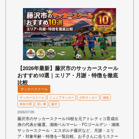
【2026年最新】藤沢市のサッカースクール
おすすめ10選｜エリア・月謝・特徴を徹底
比較
サッカースクール
サッカースクール
ジュニアサッカー
少年サッカー
湘南
神奈川県
習い事
藤沢
2026/07/28
藤沢市のサッカースクール10校を元アトレティコ育成出
身の代表が厳選。湘南ベルマーレ・FCゴールデン・湘南
サッカースクール・エスポルチ藤沢など、月謝・エリ
ア・対象年齢・特徴を一覧比較。お子さんに合うスクー