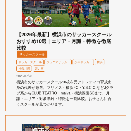
【2026年最新】横浜市のサッカースクール
おすすめ10選｜エリア・月謝・特徴を徹底
比較
サッカースクール
サッカースクール
ジュニアサッカー
少年サッカー
横浜
神奈川県
習い事
2026/07/28
横浜市のサッカースクール10校を元アトレティコ育成出
身の代表が厳選。マリノス・横浜FC・Y.S.C.C.などJクラ
ブ系からCLUB TEATRO・malva・横浜深園SCまで、月
謝・エリア・対象年齢・特徴を一覧比較。お子さんに合
うスクールが見つかります。