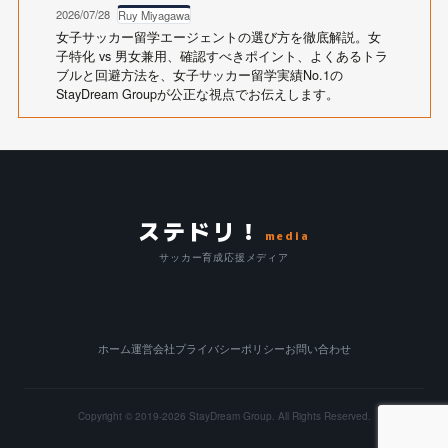
2026/07/28
Ruy Miyagawa
女子サッカー留学エージェントの選び方を徹底解説。女
子特化 vs 男女兼用、確認すべきポイント、よくあるトラ
ブルと回避方法を、女子サッカー留学実績No.1の
StayDream Groupが公正な視点でお伝えします。
ステドリ！
media
サッカー育成応援メディア
ホーム
運営会社
プライバシーポリシー
お問い合わせ
Copyright © 2019-2026
StayDream Group.
All Rights Reserved.