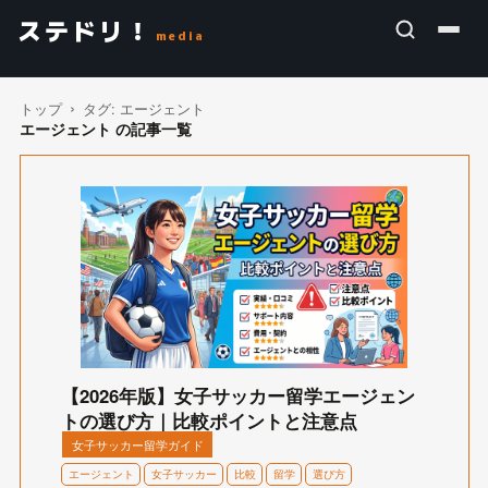
ステドリ！
media
トップ
タグ:
エージェント
エージェント の記事一覧
【2026年版】女子サッカー留学エージェン
トの選び方｜比較ポイントと注意点
女子サッカー留学ガイド
エージェント
女子サッカー
比較
留学
選び方