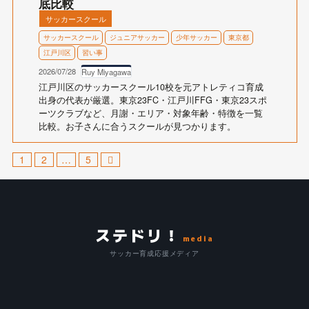
底比較
サッカースクール
サッカースクール
ジュニアサッカー
少年サッカー
東京都
江戸川区
習い事
2026/07/28
Ruy Miyagawa
江戸川区のサッカースクール10校を元アトレティコ育成
出身の代表が厳選。東京23FC・江戸川FFG・東京23スポ
ーツクラブなど、月謝・エリア・対象年齢・特徴を一覧
比較。お子さんに合うスクールが見つかります。
1
2
…
5
ステドリ！
media
サッカー育成応援メディア