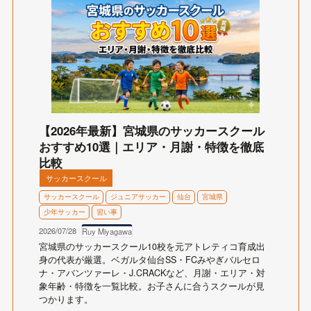
【2026年最新】宮城県のサッカースクール
おすすめ10選｜エリア・月謝・特徴を徹底
比較
サッカースクール
サッカースクール
ジュニアサッカー
仙台
宮城県
少年サッカー
習い事
2026/07/28
Ruy Miyagawa
宮城県のサッカースクール10校を元アトレティコ育成出
身の代表が厳選。ベガルタ仙台SS・FCみやぎバルセロ
ナ・アバンツァーレ・J.CRACKなど、月謝・エリア・対
象年齢・特徴を一覧比較。お子さんに合うスクールが見
つかります。