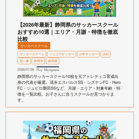
【2026年最新】静岡県のサッカースクール
おすすめ10選｜エリア・月謝・特徴を徹底
比較
サッカースクール
サッカースクール
ジュニアサッカー
少年サッカー
浜松
習い事
静岡市
静岡県
2026/07/28
Ruy Miyagawa
静岡県のサッカースクール10校を元アトレティコ育成出
身の代表が厳選。清水エスパルスSS・シズナンFC・Hero
FC・ジュビロ磐田SSなど、月謝・エリア・対象年齢・特
徴を一覧比較。お子さんに合うスクールが見つかりま
す。