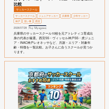
比較
サッカースクール
サッカースクール
ジュニアサッカー
兵庫県
少年サッカー
神戸
習い事
西宮
2026/07/28
Ruy Miyagawa
兵庫県のサッカースクール10校を元アトレティコ育成出
身の代表が厳選。西宮SS・ヴィッセル神戸SS・虎ジュニ
ア・INAC神戸レオネッサなど、月謝・エリア・対象年
齢・特徴を一覧比較。お子さんに合うスクールが見つか
ります。