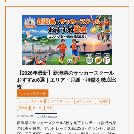
【2026年最新】新潟県のサッカースクール
おすすめ8選｜エリア・月謝・特徴を徹底比
較
サッカースクール
サッカースクール
ジュニアサッカー
少年サッカー
新潟市
新潟県
習い事
長岡
2026/07/28
Ruy Miyagawa
新潟県のサッカースクール8校を元アトレティコ育成出身
の代表が厳選。アルビレックス新潟SS・グランセナ新潟