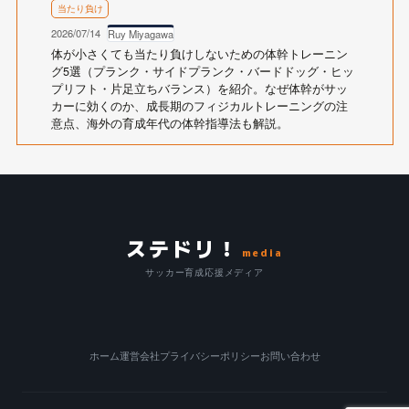
当たり負け
2026/07/14
Ruy Miyagawa
体が小さくても当たり負けしないための体幹トレーニン
グ5選（プランク・サイドプランク・バードドッグ・ヒッ
プリフト・片足立ちバランス）を紹介。なぜ体幹がサッ
カーに効くのか、成長期のフィジカルトレーニングの注
意点、海外の育成年代の体幹指導法も解説。
ステドリ！
media
サッカー育成応援メディア
ホーム
運営会社
プライバシーポリシー
お問い合わせ