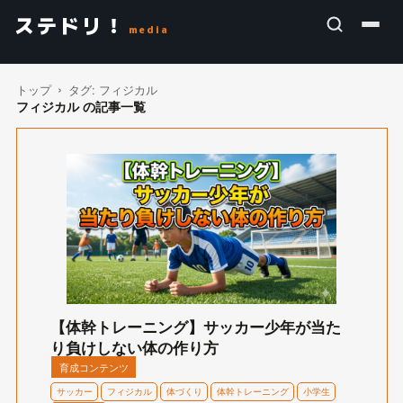
ステドリ！
media
トップ
タグ:
フィジカル
フィジカル の記事一覧
【体幹トレーニング】サッカー少年が当た
り負けしない体の作り方
育成コンテンツ
サッカー
フィジカル
体づくり
体幹トレーニング
小学生