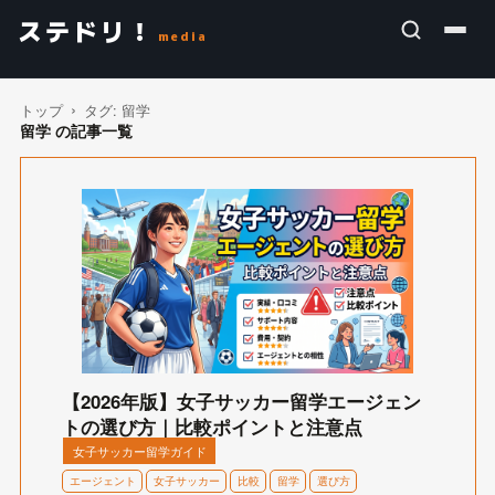
ステドリ！
media
トップ
タグ:
留学
留学 の記事一覧
【2026年版】女子サッカー留学エージェン
トの選び方｜比較ポイントと注意点
女子サッカー留学ガイド
エージェント
女子サッカー
比較
留学
選び方