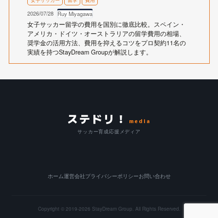
2026/07/28
Ruy Miyagawa
女子サッカー留学の費用を国別に徹底比較。スペイン・
アメリカ・ドイツ・オーストラリアの留学費用の相場、
奨学金の活用方法、費用を抑えるコツをプロ契約11名の
実績を持つStayDream Groupが解説します。
ステドリ！
media
サッカー育成応援メディア
ホーム
運営会社
プライバシーポリシー
お問い合わせ
Copyright © 2019-2026
StayDream Group.
All Rights Reserved.