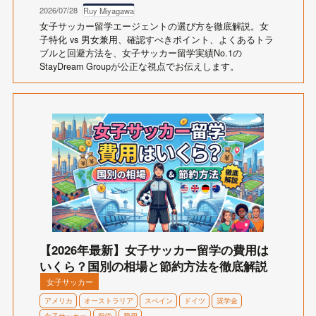
2026/07/28
Ruy Miyagawa
女子サッカー留学エージェントの選び方を徹底解説。女
子特化 vs 男女兼用、確認すべきポイント、よくあるトラ
ブルと回避方法を、女子サッカー留学実績No.1の
StayDream Groupが公正な視点でお伝えします。
【2026年最新】女子サッカー留学の費用は
いくら？国別の相場と節約方法を徹底解説
女子サッカー
アメリカ
オーストラリア
スペイン
ドイツ
奨学金
女子サッカー
留学
費用