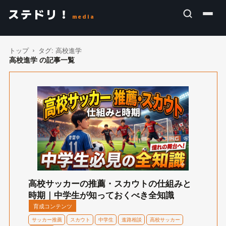
ステドリ！
media
トップ
タグ:
高校進学
高校進学 の記事一覧
高校サッカーの推薦・スカウトの仕組みと
時期｜中学生が知っておくべき全知識
育成コンテンツ
サッカー推薦
スカウト
中学生
進路相談
高校サッカー