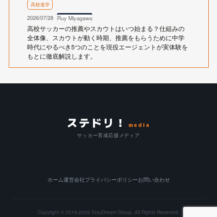
高校進学
2026/07/28
Ruy Miyagawa
高校サッカーの推薦やスカウトはいつ始まる？仕組みの
全体像、スカウトが動く時期、推薦をもらうために中学
時代にやるべき5つのことを現役エージェントが実体験を
もとに徹底解説します。
ステドリ！
media
サッカー育成応援メディア
ホーム
運営会社
プライバシーポリシー
お問い合わせ
Copyright © 2019-2026
StayDream Group.
All Rights Reserved.