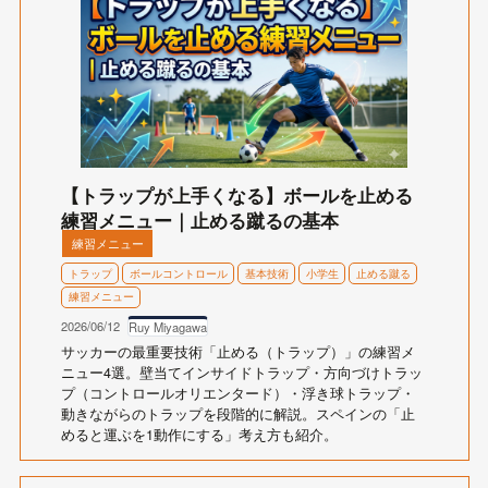
【トラップが上手くなる】ボールを止める
練習メニュー｜止める蹴るの基本
練習メニュー
トラップ
ボールコントロール
基本技術
小学生
止める蹴る
練習メニュー
2026/06/12
Ruy Miyagawa
サッカーの最重要技術「止める（トラップ）」の練習メ
ニュー4選。壁当てインサイドトラップ・方向づけトラッ
プ（コントロールオリエンタード）・浮き球トラップ・
動きながらのトラップを段階的に解説。スペインの「止
めると運ぶを1動作にする」考え方も紹介。