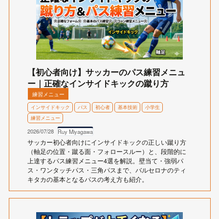
【初心者向け】サッカーのパス練習メニュ
ー｜正確なインサイドキックの蹴り方
練習メニュー
インサイドキック
パス
初心者
基本技術
小学生
練習メニュー
2026/07/28
Ruy Miyagawa
サッカー初心者向けにインサイドキックの正しい蹴り方
（軸足の位置・蹴る面・フォロースルー）と、段階的に
上達するパス練習メニュー4選を解説。壁当て・強弱パ
ス・ワンタッチパス・三角パスまで、バルセロナのティ
キタカの基本となるパスの考え方も紹介。