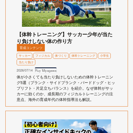
【体幹トレーニング】サッカー少年が当た
り負けしない体の作り方
育成コンテンツ
サッカー
フィジカル
体づくり
体幹トレーニング
小学生
当たり負け
2026/07/14
Ruy Miyagawa
体が小さくても当たり負けしないための体幹トレーニン
グ5選（プランク・サイドプランク・バードドッグ・ヒッ
プリフト・片足立ちバランス）を紹介。なぜ体幹がサッ
カーに効くのか、成長期のフィジカルトレーニングの注
意点、海外の育成年代の体幹指導法も解説。