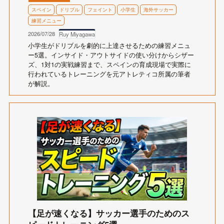
スペイン
ドリブル
フェイント
小学生
海外サッカー
練習メニュー
2026/07/28
Ruy Miyagawa
小学生がドリブルを劇的に上達させるための練習メニュ
ー5選。インサイド・アウトサイドの使い分けからシザー
ズ、1対1の実戦練習まで、スペインの育成現場で実際に
行われているトレーニングを元アトレティコ所属の筆者
が解説。
【足が速くなる】サッカー選手のためのス