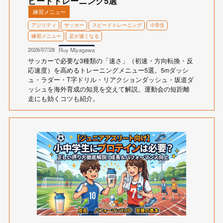
ピードトレーニング5選
練習メニュー
アジリティ
サッカー
スピードトレーニング
小学生
練習メニュー
足が速くなる
2026/07/28
Ruy Miyagawa
サッカーで必要な3種類の「速さ」（初速・方向転換・反
応速度）を高めるトレーニングメニュー5選。5mダッシ
ュ・ラダー・T字ドリル・リアクションダッシュ・坂道ダ
ッシュを海外育成の知見を交えて解説。運動会の短距離
走にも効くコツも紹介。