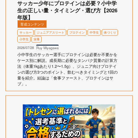
サッカー少年にプロテインは必要？小中学
生の正しい量・タイミング・選び方【2026
年版】
育成コンテンツ
サッカー
ジュニアアスリート
プロテイン
中学生
体づくり
小学生
栄養
2026/07/28
Ruy Miyagawa
小中学生のサッカー選手にプロテインは必要か不要かを
ケース別に解説。成長期に必要なタンパク質量の計算方
法（体重1kgあたり1.2〜1.5g）、ジュニア向けプロテイ
ンの選び方3つのポイント、飲むべきタイミングと1回の
量を紹介。結論は「食事ファースト、プロテインはサ
ブ」。