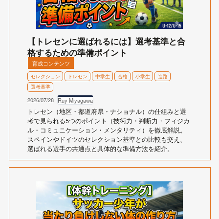
【トレセンに選ばれるには】選考基準と合
格するための準備ポイント
育成コンテンツ
セレクション
トレセン
中学生
合格
小学生
進路
選考基準
2026/07/28
Ruy Miyagawa
トレセン（地区・都道府県・ナショナル）の仕組みと選
考で見られる5つのポイント（技術力・判断力・フィジカ
ル・コミュニケーション・メンタリティ）を徹底解説。
スペインやドイツのセレクション基準との比較も交え、
選ばれる選手の共通点と具体的な準備方法を紹介。