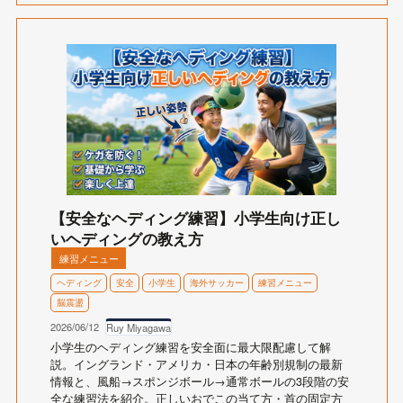
【安全なヘディング練習】小学生向け正し
いヘディングの教え方
練習メニュー
ヘディング
安全
小学生
海外サッカー
練習メニュー
脳震盪
2026/06/12
Ruy Miyagawa
小学生のヘディング練習を安全面に最大限配慮して解
説。イングランド・アメリカ・日本の年齢別規制の最新
情報と、風船→スポンジボール→通常ボールの3段階の安
全な練習法を紹介。正しいおでこの当て方・首の固定方