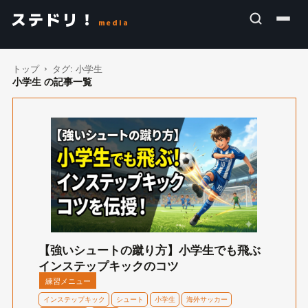
ステドリ！
media
トップ
タグ:
小学生
小学生 の記事一覧
【強いシュートの蹴り方】小学生でも飛ぶ
インステップキックのコツ
練習メニュー
インステップキック
シュート
小学生
海外サッカー