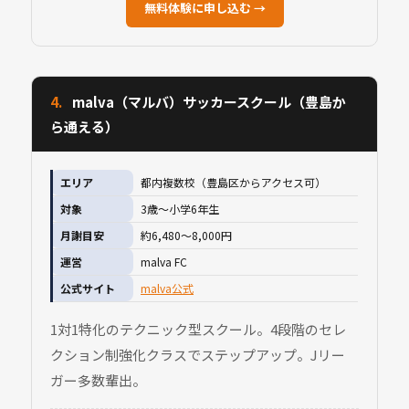
無料体験に申し込む →
4.
malva（マルバ）サッカースクール（豊島か
ら通える）
エリア
都内複数校（豊島区からアクセス可）
対象
3歳〜小学6年生
月謝目安
約6,480〜8,000円
運営
malva FC
公式サイト
malva公式
1対1特化のテクニック型スクール。4段階のセレ
クション制強化クラスでステップアップ。Jリー
ガー多数輩出。