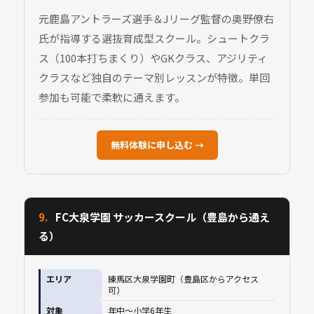
元鹿島アントラーズ選手＆Jリーグ監督の奥野僚右
氏が指導する選抜育成型スクール。シュートクラ
ス（100本打ちまくり）やGKクラス、アジリティ
クラスなど独自のテーマ別レッスンが特徴。単回
参加も可能で柔軟に通えます。
無料体験に申し込む →
9.
FC大泉学園 サッカースクール（豊島から通え
る）
エリア
練馬区大泉学園町（豊島区からアクセス
可）
対象
年中〜小学6年生