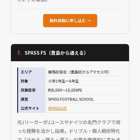
無料体験に申し込む →
7.
SPASS FS（豊島から通える）
エリア
練馬区桜台（豊島区からアクセス可）
対象
小学1年生〜6年生
月謝目安
約8,000〜10,000円
運営
SPASS FOOTBALL SCHOOL
公式サイト
SPASS公式
元JリーガーがJユースやドイツの名門クラブで培
った経験を活かし指導。ドリブル・個人戦術特化
で「止める・蹴る・運ぶ」の質を徹底的に高めま