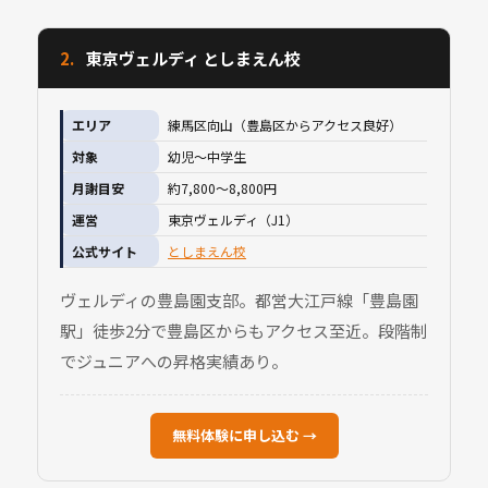
2.
東京ヴェルディ としまえん校
エリア
練馬区向山（豊島区からアクセス良好）
対象
幼児〜中学生
月謝目安
約7,800〜8,800円
運営
東京ヴェルディ（J1）
公式サイト
としまえん校
ヴェルディの豊島園支部。都営大江戸線「豊島園
駅」徒歩2分で豊島区からもアクセス至近。段階制
でジュニアへの昇格実績あり。
無料体験に申し込む →