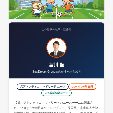
この記事の執筆・監修者
宮川 類
StayDream Group株式会社 代表取締役
元アトレティコ・マドリード ユース
スペイン6年在籍
JFA公認C級コーチ
10歳でアトレティコ・マドリードのユースチームに選出さ
れ、16歳まで6年間スペインでプレー。帰国後、流通経済大学
付属柏高校・慶應義塾大学SFCを経て、サッカー海外留学・挑