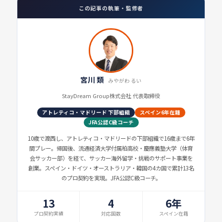
この記事の執筆・監修者
宮川 類
みやがわ るい
StayDream Group株式会社 代表取締役
アトレティコ・マドリード 下部組織
スペイン6年在籍
JFA公認C級コーチ
10歳で渡西し、アトレティコ・マドリードの下部組織で16歳まで6年
間プレー。帰国後、流通経済大学付属柏高校・慶應義塾大学（体育
会サッカー部）を経て、サッカー海外留学・挑戦のサポート事業を
創業。スペイン・ドイツ・オーストラリア・韓国の4カ国で累計13名
のプロ契約を実現。JFA公認C級コーチ。
13
4
6年
プロ契約実績
対応国数
スペイン在籍