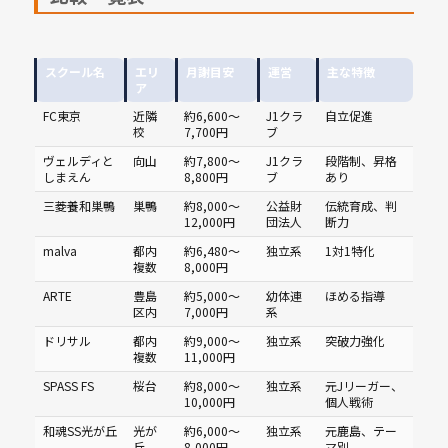
スクール名
エリ
月謝目安
運営
主な特徴
ア
FC東京
近隣
約6,600〜
J1クラ
自立促進
校
7,700円
ブ
ヴェルディと
向山
約7,800〜
J1クラ
段階制、昇格
しまえん
8,800円
ブ
あり
三菱養和巣鴨
巣鴨
約8,000〜
公益財
伝統育成、判
12,000円
団法人
断力
malva
都内
約6,480〜
独立系
1対1特化
複数
8,000円
ARTE
豊島
約5,000〜
幼体連
ほめる指導
区内
7,000円
系
ドリサル
都内
約9,000〜
独立系
突破力強化
複数
11,000円
SPASS FS
桜台
約8,000〜
独立系
元Jリーガー、
10,000円
個人戦術
和魂SS光が丘
光が
約6,000〜
独立系
元鹿島、テー
丘
8,000円
マ別