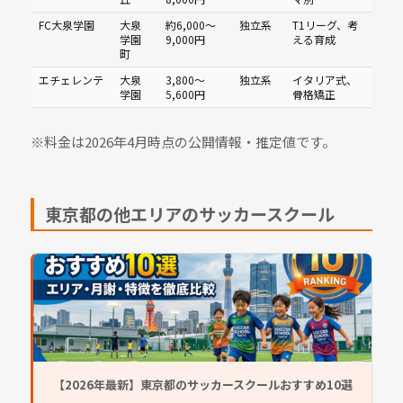
FC大泉学園
大泉
約6,000〜
独立系
T1リーグ、考
学園
9,000円
える育成
町
エチェレンテ
大泉
3,800〜
独立系
イタリア式、
学園
5,600円
骨格矯正
※料金は2026年4月時点の公開情報・推定値です。
東京都の他エリアのサッカースクール
【2026年最新】東京都のサッカースクールおすすめ10選