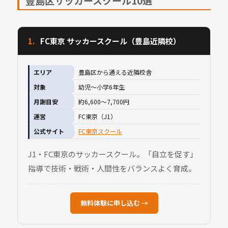
豊島区サッカースクール10選
1.
FC東京 サッカースクール（豊島近隣校）
エリア
豊島区から通える近隣校舎
対象
幼児〜小学6年生
月謝目安
約6,600〜7,700円
運営
FC東京（J1）
公式サイト
FC東京スクール
J1・FC東京のサッカースクール。「自立を促す」
指導で技術・戦術・人間性をバランスよく育成。
無料体験に申し込む →