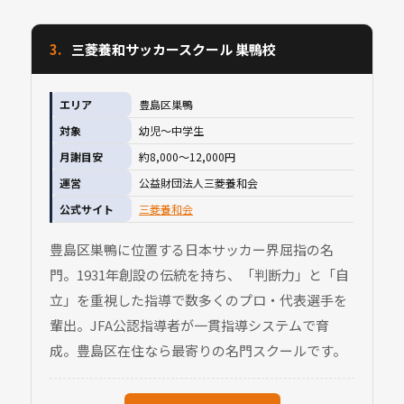
3.
三菱養和サッカースクール 巣鴨校
エリア
豊島区巣鴨
対象
幼児〜中学生
月謝目安
約8,000〜12,000円
運営
公益財団法人三菱養和会
公式サイト
三菱養和会
豊島区巣鴨に位置する日本サッカー界屈指の名
門。1931年創設の伝統を持ち、「判断力」と「自
立」を重視した指導で数多くのプロ・代表選手を
輩出。JFA公認指導者が一貫指導システムで育
成。豊島区在住なら最寄りの名門スクールです。