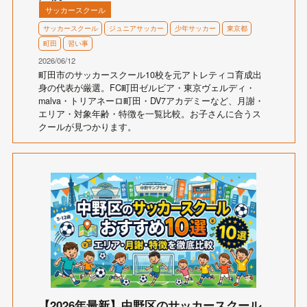
サッカースクール
サッカースクール
ジュニアサッカー
少年サッカー
東京都
町田
習い事
2026/06/12
町田市のサッカースクール10校を元アトレティコ育成出
身の代表が厳選。FC町田ゼルビア・東京ヴェルディ・
malva・トリアネーロ町田・DV7アカデミーなど、月謝・
エリア・対象年齢・特徴を一覧比較。お子さんに合うス
クールが見つかります。
【2026年最新】中野区のサッカースクール