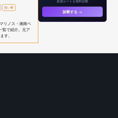
最適ルートを無料診断
習い事
診断する →
・マリノス・湘南ベ
一覧で紹介。元ア
します。