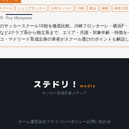
スクール
ジュニアサッカー
少年サッカー
川崎
横浜
湘南
神奈川県
28
Ruy Miyagawa
のサッカースクール10校を徹底比較。川崎フロンターレ・横浜F
などJクラブ系から独立系まで、エリア・月謝・対象年齢・特徴を
コ・マドリード育成出身の筆者がスクール選びのポイントも解説
ステドリ！
media
サッカー育成応援メディア
ホーム
運営会社
プライバシーポリシー
お問い合わせ