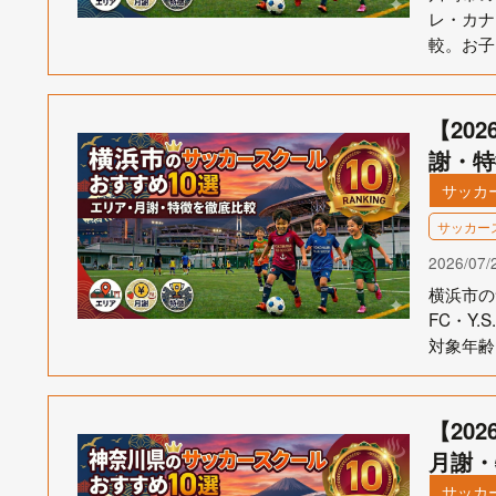
レ・カナ
較。お子
【20
謝・特
サッカ
サッカー
2026/07/
横浜市の
FC・Y.
対象年齢
【20
月謝・
サッカ