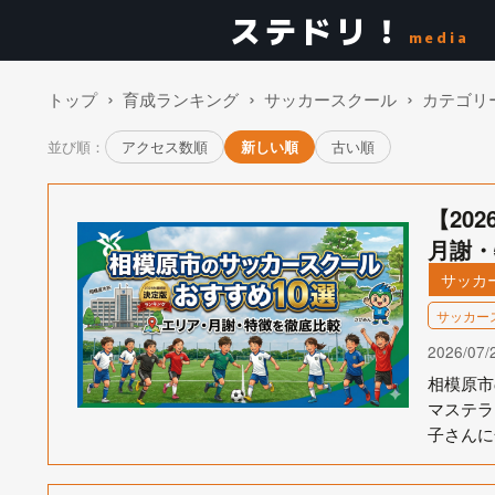
ステドリ！
media
トップ
育成ランキング
サッカースクール
カテゴリ
並び順：
アクセス数順
新しい順
古い順
【20
月謝・
サッカ
サッカー
2026/07/
相模原市
マステラ
子さんに