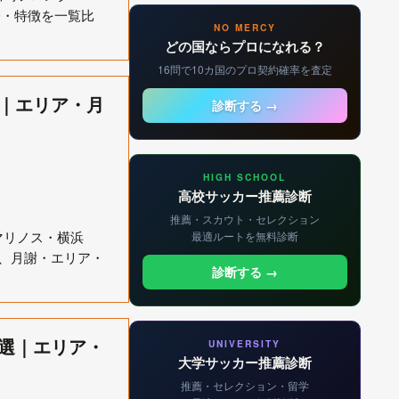
齢・特徴を一覧比
NO MERCY
どの国ならプロになれる？
16問で10カ国のプロ契約確率を査定
選｜エリア・月
診断する →
HIGH SCHOOL
高校サッカー推薦診断
推薦・スカウト・セレクション
マリノス・横浜
最適ルートを無料診断
Cまで、月謝・エリア・
診断する →
0選｜エリア・
UNIVERSITY
大学サッカー推薦診断
推薦・セレクション・留学