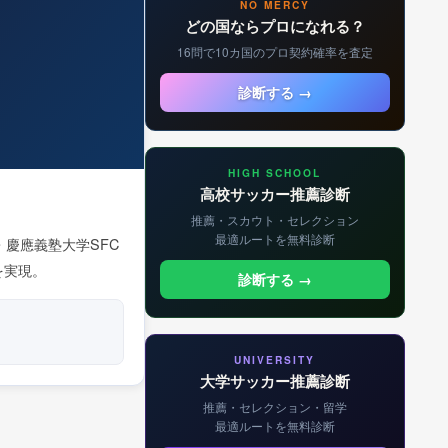
NO MERCY
どの国ならプロになれる？
16問で10カ国のプロ契約確率を査定
診断する →
HIGH SCHOOL
高校サッカー推薦診断
推薦・スカウト・セレクション
最適ルートを無料診断
慶應義塾大学SFC
を実現。
診断する →
UNIVERSITY
大学サッカー推薦診断
推薦・セレクション・留学
最適ルートを無料診断