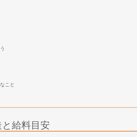
う
なこと
造と給料目安