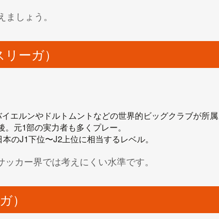
えましょう。
スリーガ）
バイエルンやドルトムントなどの世界的ビッグクラブが所属
前後。元1部の実力者も多くプレー。
円。日本のJ1下位〜J2上位に相当するレベル。
のサッカー界では考えにくい水準です。
ーガ）