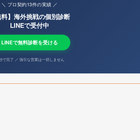
＼ プロ契約13件の実績 ／
無料】海外挑戦の個別診断
LINEで受付中
LINEで無料診断を受ける
0秒で完了 ／ 強引な営業は一切しません