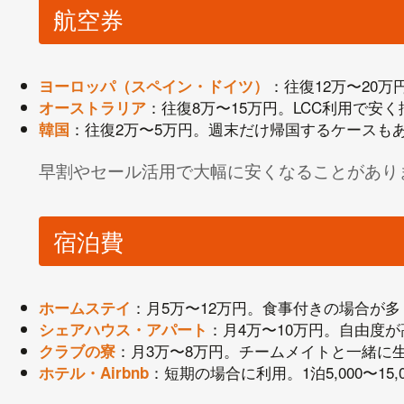
航空券
：往復12万〜20
ヨーロッパ（スペイン・ドイツ）
：往復8万〜15万円。LCC利用で安
オーストラリア
：往復2万〜5万円。週末だけ帰国するケースも
韓国
早割やセール活用で大幅に安くなることがあり
宿泊費
：月5万〜12万円。食事付きの場合が
ホームステイ
：月4万〜10万円。自由度
シェアハウス・アパート
：月3万〜8万円。チームメイトと一緒に
クラブの寮
：短期の場合に利用。1泊5,000〜15,0
ホテル・Airbnb