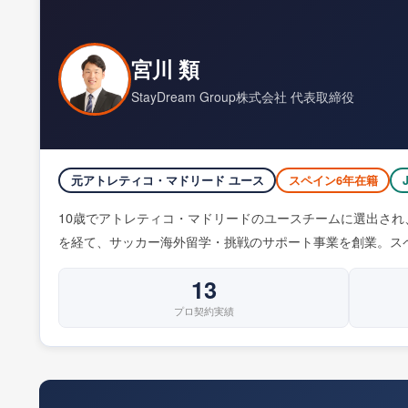
宮川 類
StayDream Group株式会社 代表取締役
元アトレティコ・マドリード ユース
スペイン6年在籍
10歳でアトレティコ・マドリードのユースチームに選出され
を経て、サッカー海外留学・挑戦のサポート事業を創業。ス
13
プロ契約実績