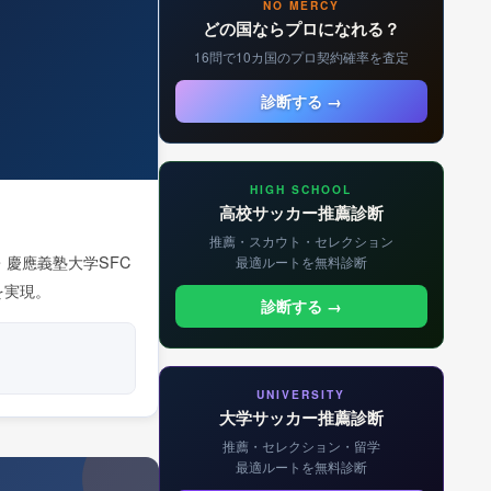
NO MERCY
どの国ならプロになれる？
16問で10カ国のプロ契約確率を査定
診断する →
HIGH SCHOOL
高校サッカー推薦診断
推薦・スカウト・セレクション
慶應義塾大学SFC
最適ルートを無料診断
を実現。
診断する →
UNIVERSITY
大学サッカー推薦診断
推薦・セレクション・留学
最適ルートを無料診断