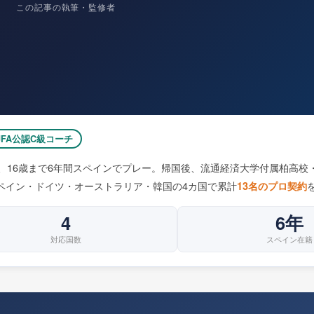
この記事の執筆・監修者
JFA公認C級コーチ
、16歳まで6年間スペインでプレー。帰国後、流通経済大学付属柏高校・
ペイン・ドイツ・オーストラリア・韓国の4カ国で累計
13名のプロ契約
4
6年
対応国数
スペイン在籍