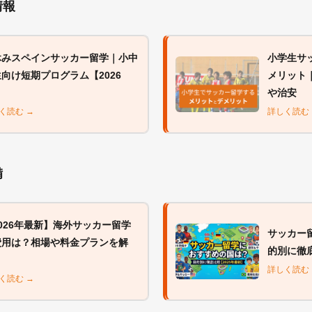
情報
休みスペインサッカー留学｜小中
小学生サ
向け短期プログラム【2026
メリット
】
や治安
く読む →
詳しく読む
備
026年最新】海外サッカー留学
サッカー
費用は？相場や料金プランを解
的別に徹底
！
詳しく読む
く読む →