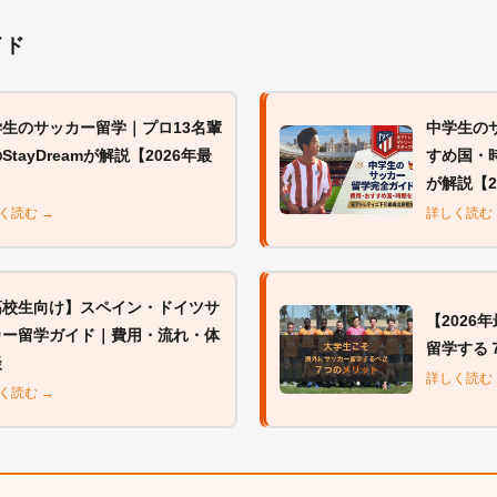
イド
学生のサッカー留学｜プロ13名輩
中学生の
StayDreamが解説【2026年最
すめ国・
】
が解説【2
く読む →
詳しく読む
高校生向け】スペイン・ドイツサ
【2026
カー留学ガイド｜費用・流れ・体
留学する
談
詳しく読む
く読む →