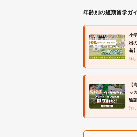
年齢別の短期留学ガ
小
出の
新
詳し
【
ッ
験
詳し