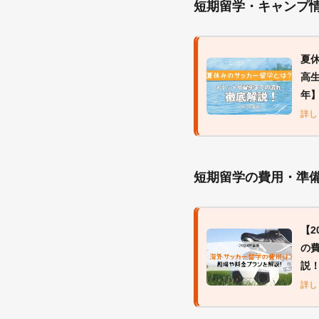
短期留学・キャンプ
夏
高生
年
詳し
短期留学の費用・準
【2
の
説
詳し