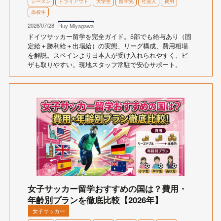
シーズン
トライアウト
大学生
留学先
社会人
費用
高校生
2026/07/28
Ruy Miyagawa
ドイツサッカー留学を完全ガイド。5部でも給与あり（固
定給＋勝利給＋出場給）の実態、リーグ構成、費用相場
を解説。スペインより日本人が受け入れられやすく、ビ
ザも取りやすい。現地スタッフ常駐で安心サポート。
女子サッカー留学おすすめの国は？費用・
年齢別プランを徹底比較【2026年】
女子サッカー