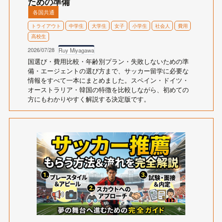
ための準備
各国共通
トライアウト
中学生
大学生
女子
小学生
社会人
費用
高校生
2026/07/28
Ruy Miyagawa
国選び・費用比較・年齢別プラン・失敗しないための準
備・エージェントの選び方まで、サッカー留学に必要な
情報をすべて一本にまとめました。スペイン・ドイツ・
オーストラリア・韓国の特徴を比較しながら、初めての
方にもわかりやすく解説する決定版です。