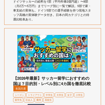
ドイツサッカーの給料を1部（平均年俸2億円超）〜8部
（月2万〜5万円）までリーグ別に一覧で解説。5部で家・
車支給の実例も。ドイツ5部での選手経験を持つ現地スタ
ッフ高橋の実体験データ付き。日本の同カテゴリとの待
遇比較表あり。
【2026年最新】サッカー留学におすすめの
国は？目的別・レベル別に4カ国を徹底比較
各国共通
シーズン
トライアウト
中学生
大学生
女子
小学生
留学先
社会人
費用
高校生