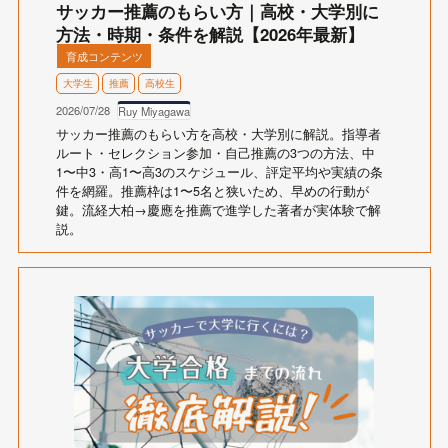
サッカー推薦のもらい方｜高校・大学別に
方法・時期・条件を解説【2026年最新】
育成コンテンツ
大学生
推薦
高校生
2026/07/28
Ruy Miyagawa
サッカー推薦のもらい方を高校・大学別に解説。指導者
ルート・セレクション参加・自己推薦の3つの方法、中
1〜中3・高1〜高3のスケジュール、評定平均や実績の条
件を網羅。推薦枠は1〜5名と狭いため、早めの行動が
鍵。流経大柏→慶應を推薦で進学した著者が実体験で解
説。