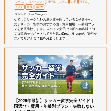
シーズン
トライアウト
中学生
大学生
女子
小学生
社会人
費用
高校生
2026/07/28
Ruy Miyagawa
なでしこリーグ以外の選択肢を探している女子選手へ。
女子サッカー留学のおすすめ国・費用相場・年齢別プラ
ンを徹底比較します。スペイン女子2〜3部へ10名以上の
プロ契約をサポートしてきたStayDream Groupが、実例を
交えてリアルな情報をお届けします。
【2026年最新】サッカー留学完全ガイド｜
国選び・費用・年齢別プラン・失敗しない