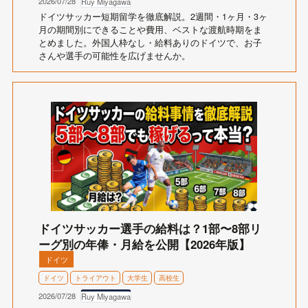
2026/07/28
Ruy Miyagawa
ドイツサッカー短期留学を徹底解説。2週間・1ヶ月・3ヶ
月の期間別にできることや費用、ベストな渡航時期をま
とめました。外国人枠なし・給料ありのドイツで、お子
さんや選手の可能性を広げませんか。
ドイツサッカー選手の給料は？1部〜8部リ
ーグ別の年俸・月給を公開【2026年版】
ドイツ
ドイツ
トライアウト
大学生
高校生
2026/07/28
Ruy Miyagawa