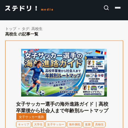
ステドリ！
media
トップ
タグ:
高校生
高校生 の記事一覧
女子サッカー選手の海外進路ガイド｜高校
卒業後から社会人まで年齢別ルートマップ
女子サッカー進路
キャリア
大学生
女子サッカー
海外挑戦
進路
高校生