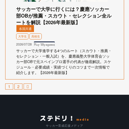
サッカーで大学に行くには？慶應ソッカー
部OBが推薦・スカウト・セレクション全ル
ートを解説【2026年最新版】
各国共通
大学生
高校生
2026/07/28
Ruy Miyagawa
サッカーで大学進学する4つのルート（スカウト・推薦・
セレクション・一般入試）を、慶應義塾大学体育会ソッ
カー部OBで元スペインプロ選手の代表が徹底解説。スケ
ジュール・必要成績・実績づくりのコツまで一次情報で
紹介します。【2026年最新版】
1
2
ステドリ！
media
サッカー育成応援メディア