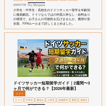
2026/07/28
Ruy Miyagawa
小学生・中学生・高校生のドイツサッカー留学を年齢別
に徹底解説。ドイツならではの外国人枠なし・給料あり
の環境で、お子さんの可能性を広げませんか。費用や安
全面、FIFAルールまで詳しくまとめました。
ドイツサッカー短期留学ガイド｜2週間〜3
ヶ月で何ができる？【2026年最新】
ドイツ
ドイツ
中学生
夏休み
小学生
短期留学
費用
高校生