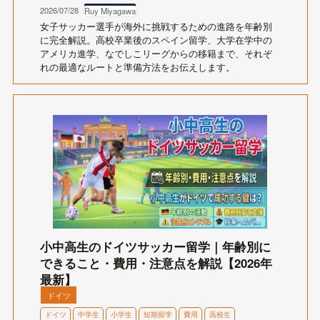
2026/07/28
Ruy Miyagawa
女子サッカー選手が海外に挑戦するための進路を年齢別
に完全解説。高校卒業後のスペイン留学、大学在学中の
アメリカ進学、なでしこリーグからの移籍まで、それぞ
れの最適なルートと準備方法をお伝えします。
小中高生のドイツサッカー留学｜年齢別に
できること・費用・注意点を解説【2026年
最新】
ドイツ
ドイツ
中学生
小学生
短期留学
費用
高校生